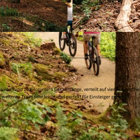
6,53 km
133 m
561 m
sen
© MOONROCK MEDIA |
CC-BY-SA
en
ils von rund 10 Kilometern Gesamtlänge, verteilt auf vier Runden z
weiteren Trails sehr leicht und perfekt für Einsteiger geeignet.