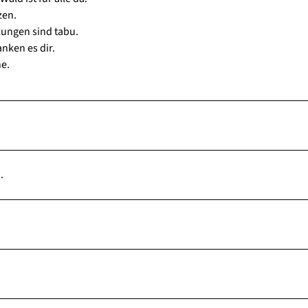
zen.
zungen sind tabu.
nken es dir.
e.
.