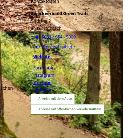
Kontaktdaten
Zweckverband Green Trails
Südring 2
34497
Korbach
+49 5631 / 954 - 5009
info@greentrails.de
Website
Facebook
Instagram
YouTube
wischen
LinkedIn
Anreise mit dem Auto
Anreise mit öffentlichen Verkehrsmitteln