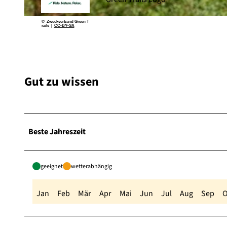
© Marius Lahme, Zweckverband Green Trails |
CC-BY-SA
© Zweckverband Green T
rails |
CC-BY-SA
Gut zu wissen
Beste Jahreszeit
geeignet
wetterabhängig
Jan
Feb
Mär
Apr
Mai
Jun
Jul
Aug
Sep
O