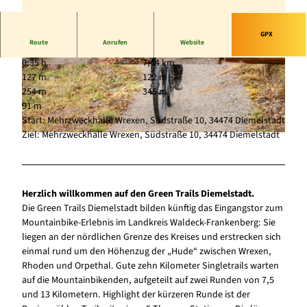
GPX
Route
Anrufen
Website
0:35 h
7,44 km
© Marius Lahme
© Marius Lahme
127 m
122 m
254 m
345 m
91 m
Start: Mehrzweckhalle Wrexen, Südstraße 10, 34474 Diemelstadt
Ziel: Mehrzweckhalle Wrexen, Südstraße 10, 34474 Diemelstadt
© Marius Lahme
Herzlich willkommen auf den Green Trails Diemelstadt.
Die Green Trails Diemelstadt bilden künftig das Eingangstor zum
Mountainbike-Erlebnis im Landkreis Waldeck-Frankenberg: Sie
liegen an der nördlichen Grenze des Kreises und erstrecken sich
einmal rund um den Höhenzug der „Hude“ zwischen Wrexen,
Rhoden und Orpethal. Gute zehn Kilometer Singletrails warten
auf die Mountainbikenden, aufgeteilt auf zwei Runden von 7,5
und 13 Kilometern. Highlight der kürzeren Runde ist der