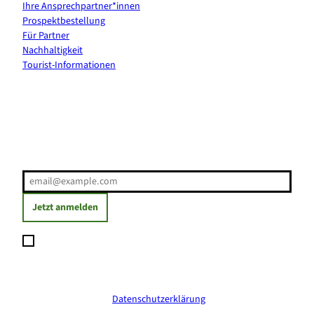
Ihre Ansprechpartner*innen
Prospektbestellung
Für Partner
Nachhaltigkeit
Tourist-Informationen
Erholung direkt ins Postfach
E-Mail-Adresse
(Erforderlich)
Jetzt anmelden
Ich möchte den Newsletter abonnieren und willige ein, dass
meine angegebenen Daten zum Versand des Newsletters
verarbeitet werden. Die Einwilligung kann ich jederzeit mit
Wirkung für die Zukunft widerrufen. Weitere Informationen
erhalte ich in der
Datenschutzerklärung
.
(Erforderlich)