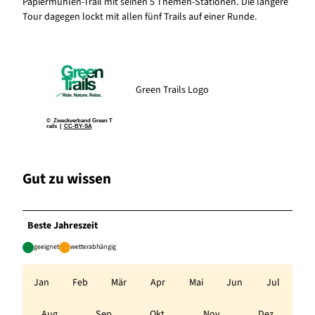
Papiermühlen-Trail mit seinen 5 Themen-Stationen. Die längere
Tour dagegen lockt mit allen fünf Trails auf einer Runde.
Green Trails Logo
© Zweckverband Green T
rails |
CC-BY-SA
Gut zu wissen
Beste Jahreszeit
geeignet
wetterabhängig
Jan
Feb
Mär
Apr
Mai
Jun
Jul
Aug
Sep
Okt
Nov
Dez