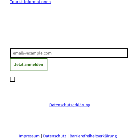
Tourist-Informationen
Erholung direkt ins Postfach
E-Mail-Adresse
(Erforderlich)
Jetzt anmelden
Ich möchte den Newsletter abonnieren und willige ein, dass
meine angegebenen Daten zum Versand des Newsletters
verarbeitet werden. Die Einwilligung kann ich jederzeit mit
Wirkung für die Zukunft widerrufen. Weitere Informationen
erhalte ich in der
Datenschutzerklärung
.
(Erforderlich)
Impressum
Datenschutz
Barrierefreiheitserklärung