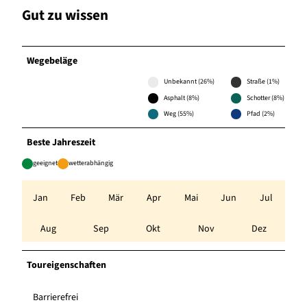
Gut zu wissen
Wegebeläge
Unbekannt (26%)
Straße (1%)
Asphalt (8%)
Schotter (8%)
Weg (55%)
Pfad (2%)
Beste Jahreszeit
geeignet
wetterabhängig
Jan
Feb
Mär
Apr
Mai
Jun
Jul
Aug
Sep
Okt
Nov
Dez
Toureigenschaften
Barrierefrei