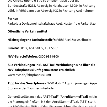
Die Anreise über die Straße empfiehlt sich über die
Bundesstraße B252, Abzweig in Herzhausen L3084 in Richtung
Vöhl. In Vöhl dann den Abzweig K32 in Richtung Asel nehmen.
Parken
Parkplatz Dorfgemeinschaftshaus Asel. Kostenfreie Parkplätze.
Öffentliche Verkehrsmittel
Nächstgelegene Bushaltestelle/n:
Vöhl-Asel Zur Aselbucht
Linie/n:
501.2, AST 581.5, AST 585.1
NVV-ServcieTelefon:
0800-939-0800
Alle Verbindungen inkl. AST-Taxi Verbindungn sind über die
NVV-Fahrplanauskunft genaustens ersichtlich
-
www.nvv.de/fahrplanauskunft
Tipp für das Smartphone
- "NVV Mobil" App im jeweiligen App-
Store vor der Tour herunterladen!
Generell sollte auch das
"AST-Taxi" (AnrufSammelTaxi)
mit in
die Planung einfließen. Mit den AnrufSammelTaxis (AST) stellt
der NVV die Mobilität auf den Strecken sicher, die nicht so stark