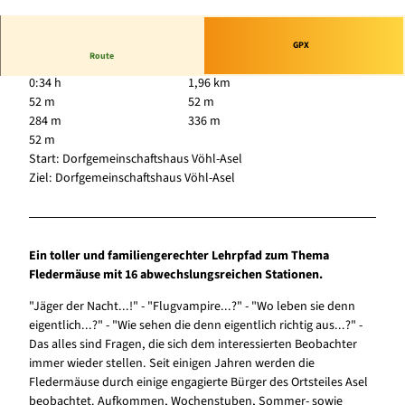
© Karuna Eckel, Edersee | Deine Region: wild, b
unt, gesund.
GPX
Route
0:34 h
1,96 km
52 m
52 m
284 m
336 m
52 m
Start: Dorfgemeinschaftshaus Vöhl-Asel
Ziel: Dorfgemeinschaftshaus Vöhl-Asel
Ein toller und familiengerechter Lehrpfad zum Thema
Fledermäuse mit 16 abwechslungsreichen Stationen.
"Jäger der Nacht...!" - "Flugvampire...?" - "Wo leben sie denn
eigentlich...?" - "Wie sehen die denn eigentlich richtig aus...?" -
Das alles sind Fragen, die sich dem interessierten Beobachter
immer wieder stellen. Seit einigen Jahren werden die
Fledermäuse durch einige engagierte Bürger des Ortsteiles Asel
beobachtet. Aufkommen, Wochenstuben, Sommer- sowie