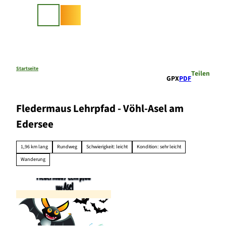
Z
u
Suche
m
I
n
h
a
Startseite
Teilen
GPX
PDF
l
t
Fledermaus Lehrpfad - Vöhl-Asel am
Edersee
1,96 km lang
Rundweg
Schwierigkeit: leicht
Kondition: sehr leicht
Wanderung