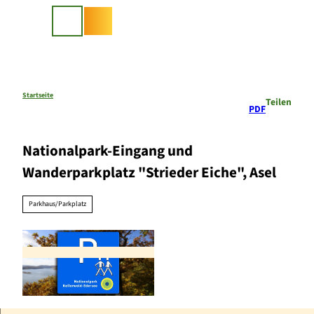
Z
u
Suche
m
I
n
h
a
Startseite
Teilen
PDF
l
t
Nationalpark-Eingang und
Wanderparkplatz "Strieder Eiche", Asel
Parkhaus/Parkplatz
© Karuna Eckel, Edersee | Deine Region: wild, b
unt, gesund.