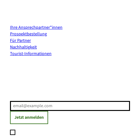
Kontakt & Services
Ihre Ansprechpartner*innen
Prospektbestellung
Für Partner
Nachhaltigkeit
Tourist-Informationen
Erholung direkt ins Postfach
E-Mail-Adresse
(Erforderlich)
Jetzt anmelden
Ich möchte den Newsletter abonnieren und willige ein, dass
meine angegebenen Daten zum Versand des Newsletters