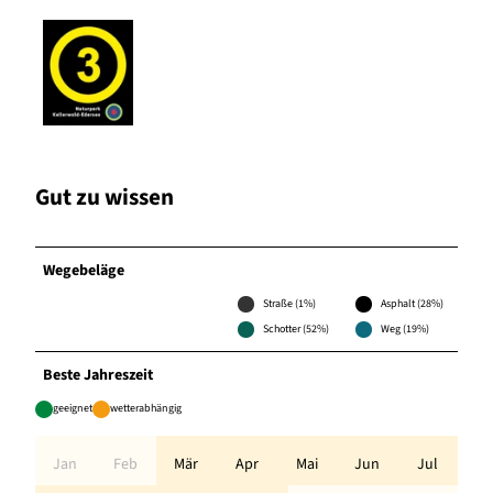
Gut zu wissen
Wegebeläge
Straße (1%)
Asphalt (28%)
Schotter (52%)
Weg (19%)
Beste Jahreszeit
geeignet
wetterabhängig
Jan
Feb
Mär
Apr
Mai
Jun
Jul