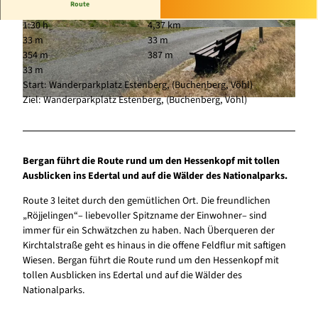
Route
1:30 h
4,37 km
© Paula Schröder, Naturpark Kellerwald-Ederse
© Paula Schröder, Naturpark Kellerwald-Ederse
33 m
33 m
e |
CC-BY-SA
e |
CC-BY-SA
354 m
387 m
33 m
Start: Wanderparkplatz Estenberg, (Buchenberg, Vöhl)
Ziel: Wanderparkplatz Estenberg, (Buchenberg, Vöhl)
© Paula Schröder, Naturpark Kellerwald-Edersee |
CC-BY-SA
Bergan führt die Route rund um den Hessenkopf mit tollen
Ausblicken ins Edertal und auf die Wälder des Nationalparks.
Route 3 leitet durch den gemütlichen Ort. Die freundlichen
„Röjjelingen“– liebevoller Spitzname der Einwohner– sind
immer für ein Schwätzchen zu haben. Nach Überqueren der
Kirchtalstraße geht es hinaus in die offene Feldflur mit saftigen
Wiesen. Bergan führt die Route rund um den Hessenkopf mit
tollen Ausblicken ins Edertal und auf die Wälder des
Nationalparks.