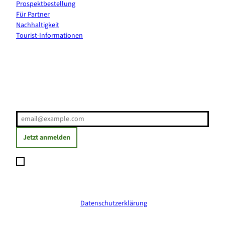
Prospektbestellung
Für Partner
Nachhaltigkeit
Tourist-Informationen
Erholung direkt ins Postfach
E-Mail-Adresse
(Erforderlich)
Jetzt anmelden
Ich möchte den Newsletter abonnieren und willige ein, dass
meine angegebenen Daten zum Versand des Newsletters
verarbeitet werden. Die Einwilligung kann ich jederzeit mit
Wirkung für die Zukunft widerrufen. Weitere Informationen
erhalte ich in der
Datenschutzerklärung
.
(Erforderlich)