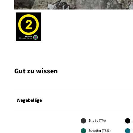
© Paula Schröder, Naturpark Kellerwald-Edersee |
CC-BY
Gut zu wissen
Wegebeläge
Straße (7%)
Schotter (78%)