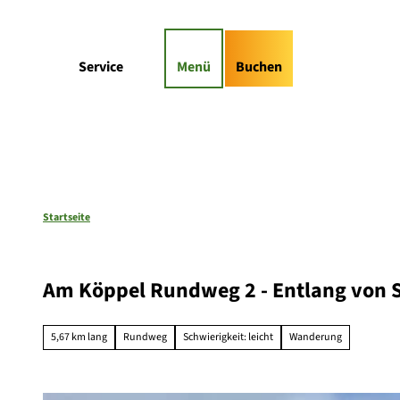
Z
gs-Highlights
Kontaktformular
u
m
Suche
Service
Menü
Buchen
I
n
h
a
l
t
Startseite
Am Köppel Rundweg 2 - Entlang von 
5,67 km lang
Rundweg
Schwierigkeit: leicht
Wanderung