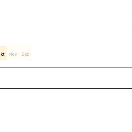
kt
Nov
Dez