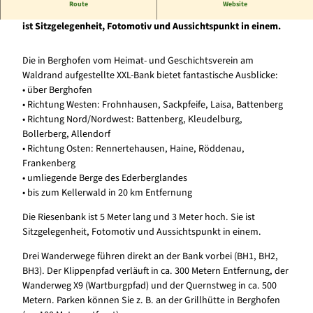
Route
Website
Die XXL-Bank in dem Battenberger Stadtteil Berghofen
ist Sitzgelegenheit, Fotomotiv und Aussichtspunkt in einem.
Die in Berghofen vom Heimat- und Geschichtsverein am
Waldrand aufgestellte XXL-Bank bietet fantastische Ausblicke:
• über Berghofen
• Richtung Westen: Frohnhausen, Sackpfeife, Laisa, Battenberg
• Richtung Nord/Nordwest: Battenberg, Kleudelburg,
Bollerberg, Allendorf
• Richtung Osten: Rennertehausen, Haine, Röddenau,
Frankenberg
• umliegende Berge des Ederberglandes
• bis zum Kellerwald in 20 km Entfernung
Die Riesenbank ist 5 Meter lang und 3 Meter hoch. Sie ist
Sitzgelegenheit, Fotomotiv und Aussichtspunkt in einem.
Drei Wanderwege führen direkt an der Bank vorbei (BH1, BH2,
BH3). Der Klippenpfad verläuft in ca. 300 Metern Entfernung, der
Wanderweg X9 (Wartburgpfad) und der Quernstweg in ca. 500
Metern. Parken können Sie z. B. an der Grillhütte in Berghofen