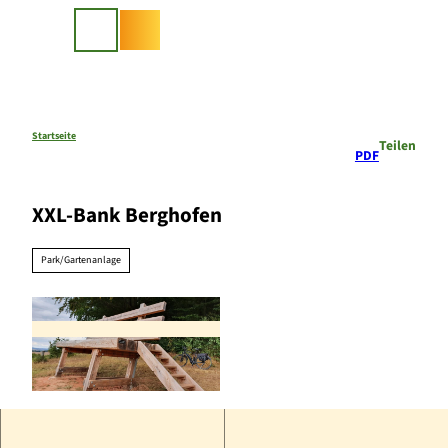
Z
u
Suche
m
I
n
h
a
Startseite
Teilen
PDF
l
t
XXL-Bank Berghofen
Park/Gartenanlage
© Ederbergland Touristik