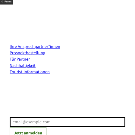
© Pexels
Kontakt & Services
Ihre Ansprechpartner*innen
Prospektbestellung
Für Partner
Nachhaltigkeit
Tourist-Informationen
Erholung direkt ins Postfach
E-Mail-Adresse
(Erforderlich)
Jetzt anmelden