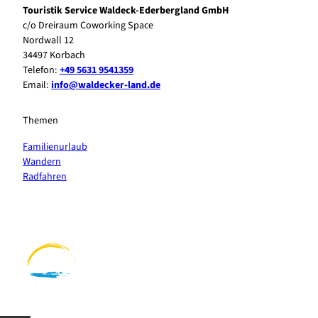
Touristik Service Waldeck-Ederbergland GmbH
c/o Dreiraum Coworking Space
Nordwall 12
34497 Korbach
Telefon:
+49 5631 9541359
Email:
info@waldecker-land.de
Themen
Familienurlaub
Wandern
Radfahren
F
P
Y
I
a
i
o
n
c
n
u
s
e
t
t
t
b
e
u
a
o
r
b
g
o
e
e
r
k
s
a
t
m