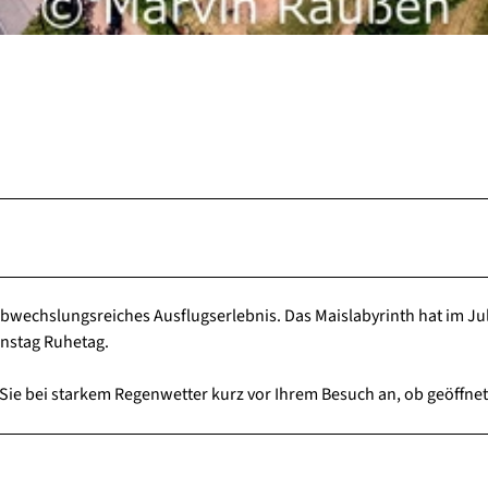
bwechslungs­rei­ches Ausflugs­erleb­nis. Das Maislabyrinth hat im Ju
enstag Ruhetag.
Sie bei starkem Regenwetter kurz vor Ihrem Besuch an, ob geöffnet 