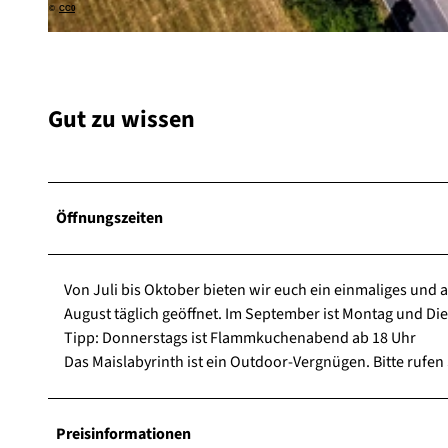
©
CC0
© Marvin Raußen |
CC-BY-SA
Gut zu wissen
Öffnungszeiten
Von Juli bis Oktober bieten wir euch ein einma­liges und a
August täglich geöffnet. Im September ist Montag und Di
Tipp: Donnerstags ist Flammkuchenabend ab 18 Uhr
Das Maislabyrinth ist ein Outdoor-Vergnügen. Bitte rufen 
Preisinformationen