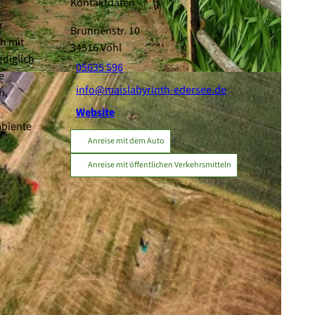
Kontaktdaten
r-
Brunnenstr. 10
ch mit
34516
Vöhl
diglich
05635 596
e
info@maislabyrinth-edersee.de
n,
Website
mbiente
Anreise mit dem Auto
Anreise mit öffentlichen Verkehrsmitteln