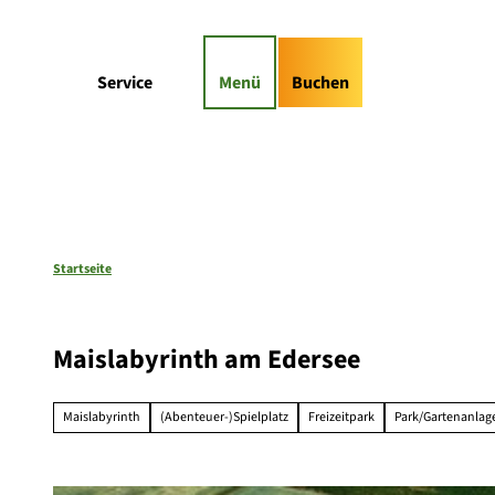
Z
gs-Highlights
Kontaktformular
u
m
Suche
Service
Menü
Buchen
I
n
h
a
l
t
Startseite
Maislabyrinth am Edersee
Maislabyrinth
(Abenteuer-)Spielplatz
Freizeitpark
Park/Gartenanlag