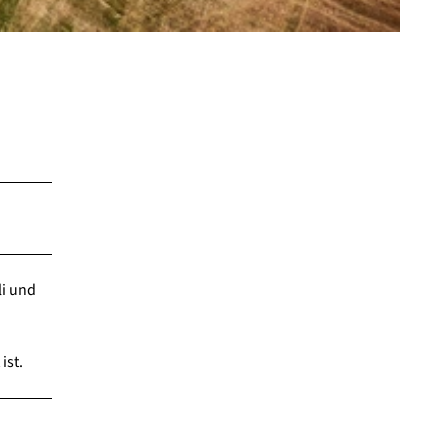
li und
ist.