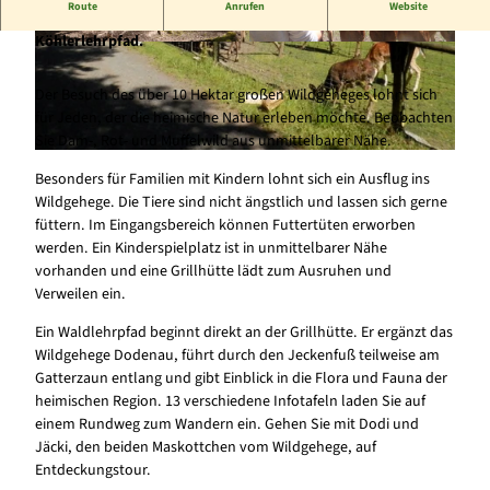
Route
Anrufen
Website
Ganzjährig geöffnetes Wildgehege mit Walderlebnispfad und
Köhlerlehrpfad.
© Ute Schmidt |
CC-BY-SA
© Alfred Schmidt |
CC-BY-SA
Der Besuch des über 10 Hektar großen Wildgeheges lohnt sich
für Jeden, der die heimische Natur erleben möchte. Beobachten
Sie Dam-, Rot- und Muffelwild aus unmittelbarer Nähe.
© Alfred Schmidt |
CC-BY-SA
Besonders für Familien mit Kindern lohnt sich ein Ausflug ins
Wildgehege. Die Tiere sind nicht ängstlich und lassen sich gerne
füttern. Im Eingangsbereich können Futtertüten erworben
werden. Ein Kinderspielplatz ist in unmittelbarer Nähe
vorhanden und eine Grillhütte lädt zum Ausruhen und
Verweilen ein.
Ein Waldlehrpfad beginnt direkt an der Grillhütte. Er ergänzt das
Wildgehege Dodenau, führt durch den Jeckenfuß teilweise am
Gatterzaun entlang und gibt Einblick in die Flora und Fauna der
heimischen Region. 13 verschiedene Infotafeln laden Sie auf
einem Rundweg zum Wandern ein. Gehen Sie mit Dodi und
Jäcki, den beiden Maskottchen vom Wildgehege, auf
Entdeckungstour.