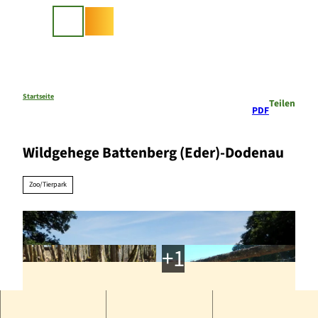
Z
u
Suche
m
I
n
h
a
Startseite
Teilen
PDF
l
t
Wildgehege Battenberg (Eder)-Dodenau
Zoo/Tierpark