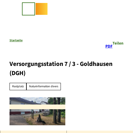
Z
u
Suche
m
I
n
h
a
Startseite
Teilen
PDF
l
t
Versorgungsstation 7 / 3 - Goldhausen
(DGH)
Rastplatz
Naturinformation divers
© Karuna Eckel |
CC-BY-SA