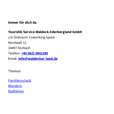
Immer für dich da
Touristik Service Waldeck-Ederbergland GmbH
c/o Dreiraum Coworking Space
Nordwall 12
34497 Korbach
Telefon:
+49 5631 9541359
Email:
info@waldecker-land.de
Themen
Familienurlaub
Wandern
Radfahren
F
P
Y
I
a
i
o
n