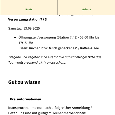
Versorgungsstation Goldhausen für das 24 Stunden-
Route
Website
Wanderabenteuer Edersee 2025 (Samstag, 13.09.2025)
Versorgungsstation 7 / 3
Samstag, 13.09.2025
Öffnungszeit Versorgung (Station 7 / 3) - 06:00 Uhr bis
17:15 Uhr
Essen: Kuchen bzw. frisch gebackenes* / Kaffee & Tee
*Vegane und vegetarische Alternative auf Nachfrage! Bitte das
Team entsprechend aktiv ansprechen...
Gut zu wissen
Preisinformationen
Inanspruchnahme nur nach erfolgreicher Anmeldung /
Bezahlung und mit gültigem Teilnehmerbändchen!