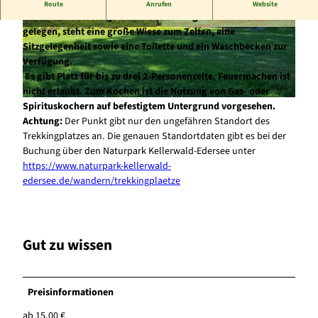
Unser Trekkingplatz Kleine Leuchte liegt in 500 m Entfernung
Route
Anrufen
Website
zum
Kellerwaldsteig
. Direkt an der Bergfreiheiter Naturbühne
gelegen, steht eine große Wiese zum Zelten, eine
© Naturpark Kellerwald-Edersee |
CC-BY-SA
© Naturpark Kellerwald-Edersee |
CC-BY-SA
Sitzgelegenheit sowie eine Toilette und ein Waschbecken zur
Verfügung.
Es gibt Platz für bis zu drei 2-Personenzelte. Feuermachen ist
nicht erlaubt. Zum Kochen ist die Nutzung von Gas- oder
Spirituskochern auf befestigtem Untergrund vorgesehen.
© Naturpark Kellerwald-Edersee |
CC-BY-SA
Achtung:
Der Punkt gibt nur den ungefähren Standort des
Trekkingplatzes an. Die genauen Standortdaten gibt es bei der
Buchung über den Naturpark Kellerwald-Edersee unter
https://www.naturpark-kellerwald-
edersee.de/wandern/trekkingplaetze
Gut zu wissen
Preisinformationen
ab 15,00 €