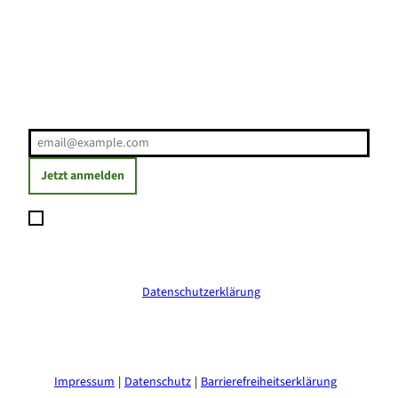
Erholung direkt ins Postfach
E-Mail-Adresse
(Erforderlich)
Jetzt anmelden
Ich möchte den Newsletter abonnieren und willige ein, dass
meine angegebenen Daten zum Versand des Newsletters
verarbeitet werden. Die Einwilligung kann ich jederzeit mit
Wirkung für die Zukunft widerrufen. Weitere Informationen
erhalte ich in der
Datenschutzerklärung
.
(Erforderlich)
Impressum
Datenschutz
Barrierefreiheitserklärung