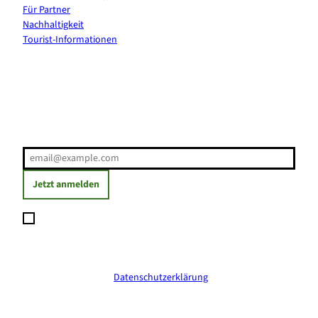
Für Partner
Nachhaltigkeit
Tourist-Informationen
Erholung direkt ins Postfach
E-Mail-Adresse
(Erforderlich)
Jetzt anmelden
Ich möchte den Newsletter abonnieren und willige ein, dass
meine angegebenen Daten zum Versand des Newsletters
verarbeitet werden. Die Einwilligung kann ich jederzeit mit
Wirkung für die Zukunft widerrufen. Weitere Informationen
erhalte ich in der
Datenschutzerklärung
.
(Erforderlich)