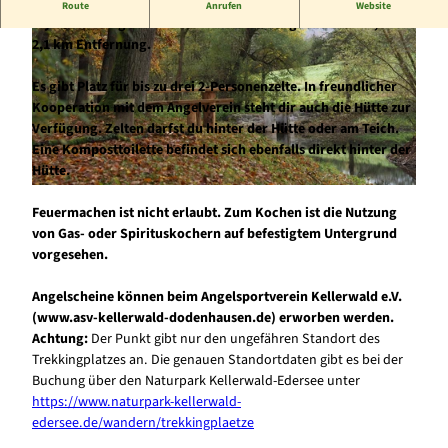
Unser Trekkingplatz Böhlsgrund befindet sich an einem
Route
Anrufen
Website
idyllischen Angelteich. Der
Kellerwaldsteig
verläuft in 1,7 bzw.
2,1 km Entfernung.
Es gibt Platz für bis zu drei 2-Personenzelte. In freundlicher
Kooperation mit dem Angelverein steht dir auch die Hütte zur
Verfügung. Zelten darfst du hinter der Hütte oder am Teich.
Eine Komposttoilette befindet sich ebenfalls direkt hinter der
© Naturpark Kellerwald-Edersee |
CC-BY-SA
Hütte.
© Naturpark Kellerwald-Edersee |
CC-BY-SA
Feuermachen ist nicht erlaubt. Zum Kochen ist die Nutzung
von Gas- oder Spirituskochern auf befestigtem Untergrund
vorgesehen.
Angelscheine können beim
Angelsportverein Kellerwald e.V.
(www.asv-kellerwald-dodenhausen.de) erworben werden.
Achtung:
Der Punkt gibt nur den ungefähren Standort des
Trekkingplatzes an. Die genauen Standortdaten gibt es bei der
Buchung über den Naturpark Kellerwald-Edersee unter
https://www.naturpark-kellerwald-
edersee.de/wandern/trekkingplaetze