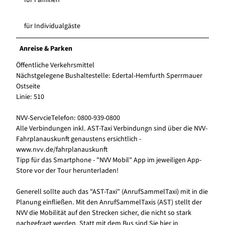
für Familien
für Individualgäste
Anreise & Parken
Öffentliche Verkehrsmittel
Nächstgelegene Bushaltestelle: Edertal-Hemfurth Sperrmauer
Ostseite
Linie: 510
NVV-ServcieTelefon: 0800-939-0800
Alle Verbindungen inkl. AST-Taxi Verbindungn sind über die NVV-
Fahrplanauskunft genaustens ersichtlich -
www.nvv.de/fahrplanauskunft
Tipp für das Smartphone - "NVV Mobil" App im jeweiligen App-
Store vor der Tour herunterladen!
Generell sollte auch das "AST-Taxi" (AnrufSammelTaxi) mit in die
Planung einfließen. Mit den AnrufSammelTaxis (AST) stellt der
NVV die Mobilität auf den Strecken sicher, die nicht so stark
nachgefragt werden. Statt mit dem Bus sind Sie hier in