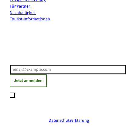
Für Partner
Nachhaltigkeit
Tourist-Informationen
Erholung direkt ins Postfach
E-Mail-Adresse
(Erforderlich)
Jetzt anmelden
Ich möchte den Newsletter abonnieren und willige ein, dass
meine angegebenen Daten zum Versand des Newsletters
verarbeitet werden. Die Einwilligung kann ich jederzeit mit
Wirkung für die Zukunft widerrufen. Weitere Informationen
erhalte ich in der
Datenschutzerklärung
.
(Erforderlich)