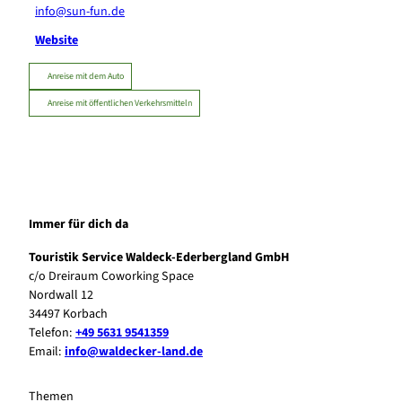
info@sun-fun.de
Website
Anreise mit dem Auto
Anreise mit öffentlichen Verkehrsmitteln
Immer für dich da
Touristik Service Waldeck-Ederbergland GmbH
c/o Dreiraum Coworking Space
Nordwall 12
34497 Korbach
Telefon:
+49 5631 9541359
Email:
info@waldecker-land.de
Themen