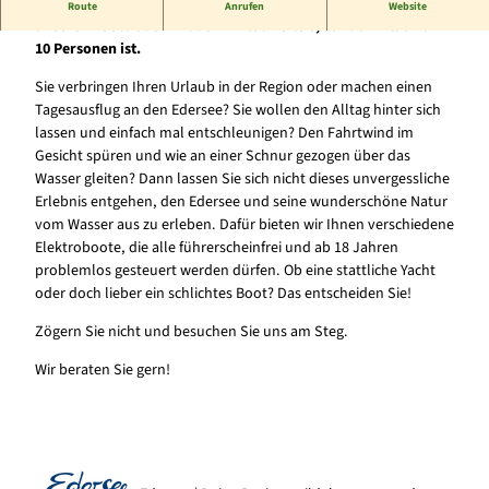
Ein Tag auf dem Wasser verbringen: entweder mit einen
Route
Anrufen
Website
unserer Boote oder mit dem Erlebnisfloß, auf dem Platz für
10 Personen ist.
Sie verbringen Ihren Urlaub in der Region oder machen einen
Tagesausflug an den Edersee? Sie wollen den Alltag hinter sich
lassen und einfach mal entschleunigen? Den Fahrtwind im
Gesicht spüren und wie an einer Schnur gezogen über das
Wasser gleiten? Dann lassen Sie sich nicht dieses unvergessliche
Erlebnis entgehen, den Edersee und seine wunderschöne Natur
vom Wasser aus zu erleben. Dafür bieten wir Ihnen verschiedene
Elektroboote, die alle führerscheinfrei und ab 18 Jahren
problemlos gesteuert werden dürfen. Ob eine stattliche Yacht
oder doch lieber ein schlichtes Boot? Das entscheiden Sie!
Zögern Sie nicht und besuchen Sie uns am Steg.
Wir beraten Sie gern!