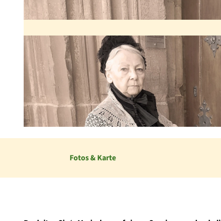
© Stadt Frankenberg (Eder), Jörg Näther |
CC-BY-SA
Fotos & Karte