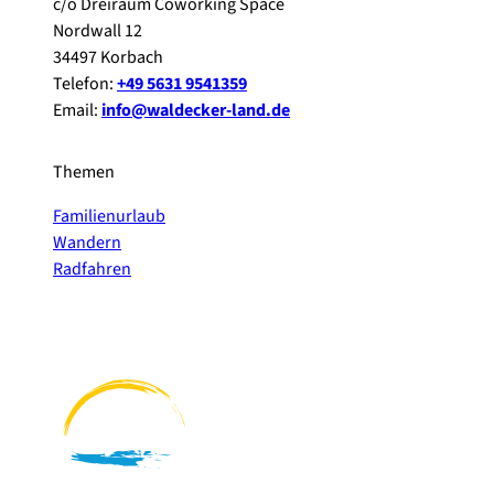
c/o Dreiraum Coworking Space
Nordwall 12
34497 Korbach
Telefon:
+49 5631 9541359
Email:
info@waldecker-land.de
Themen
Familienurlaub
Wandern
Radfahren
F
P
Y
I
a
i
o
n
c
n
u
s
e
t
t
t
b
e
u
a
o
r
b
g
o
e
e
r
k
s
a
t
m