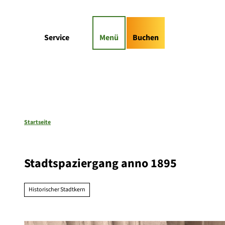
Z
gs-Highlights
Kontaktformular
u
m
Suche
Service
Menü
Buchen
I
n
h
a
l
t
Startseite
Stadtspaziergang anno 1895
Historischer Stadtkern