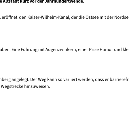
ie Altstadt kurz vor der Jahrhundertwende.
I. eröffnet den Kaiser-Wilhelm-Kanal, der die Ostsee mit der Nordse
haben. Eine Führung mit Augenzwinkern, einer Prise Humor und kle
berg angelegt. Der Weg kann so variiert werden, dass er barrierefre
ge Wegstrecke hinzuweisen.