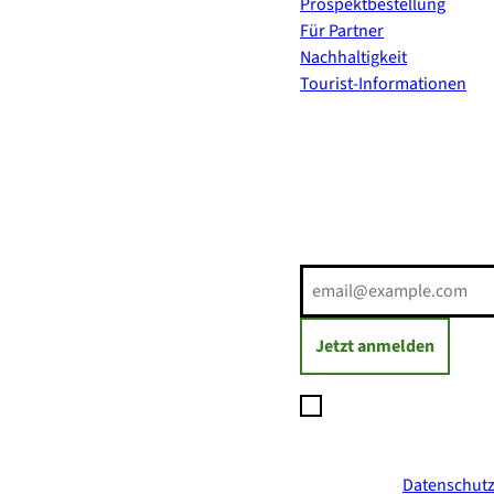
Prospektbestellung
Für Partner
Nachhaltigkeit
Tourist-Informationen
Erholung direkt ins Postf
E-Mail-Adresse
(Erforderli
Jetzt anmelden
Ich möchte den Newsl
Daten zum Versand des
jederzeit mit Wirkung
ich in der
Datenschutz