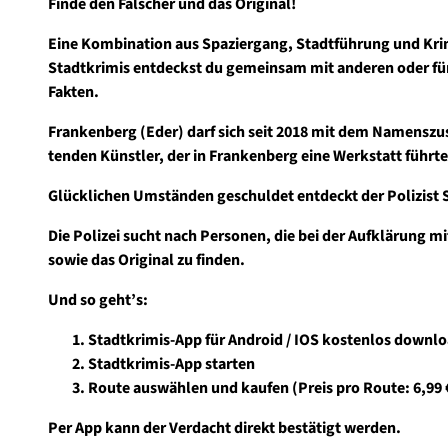
Finde den Fälscher und das Original!
Eine Kombination aus Spaziergang, Stadtführung und Krim
Stadtkrimis entdeckst du gemeinsam mit anderen oder für d
Fakten.
Franken­berg (Eder) darf sich seit 2018 mit dem Namens­
tenden Künstler, der in Franken­berg eine Werk­statt führte
Glücklichen Umständen geschuldet entdeckt der Polizist S
Die Polizei sucht nach Personen, die bei der Aufklärung mit
sowie das Original zu finden.
Und so geht’s:
Stadtkrimis-App für Android / IOS kostenlos downl
Stadtkrimis-App starten
Route auswählen und kaufen (Preis pro Route: 6,99 €
Per App kann der Verdacht direkt bestätigt werden.