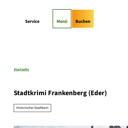
Z
gs-Highlights
Kontaktformular
u
m
Suche
Service
Menü
Buchen
I
n
h
a
l
t
Startseite
Stadtkrimi Frankenberg (Eder)
Historischer Stadtkern