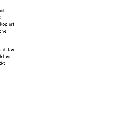
ist
s
kopiert
iche
cht! Der
elches
ckt