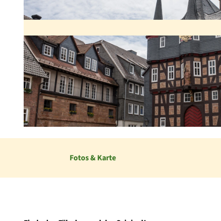
© Stadt Frankenberg (Eder), Paavo Blafield |
CC-BY-SA
Fotos & Karte