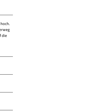
 hoch.
terweg
f die