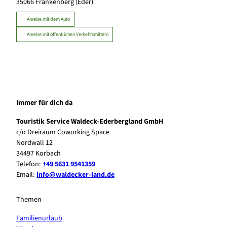
35066
Frankenberg (Eder)
Anreise mit dem Auto
Anreise mit öffentlichen Verkehrsmitteln
Immer für dich da
Touristik Service Waldeck-Ederbergland GmbH
c/o Dreiraum Coworking Space
Nordwall 12
34497 Korbach
Telefon:
+49 5631 9541359
Email:
info@waldecker-land.de
Themen
Familienurlaub