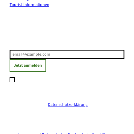
Tourist-Informationen
Erholung direkt ins Postfach
E-Mail-Adresse
(Erforderlich)
Jetzt anmelden
Ich möchte den Newsletter abonnieren und willige ein, dass
meine angegebenen Daten zum Versand des Newsletters
verarbeitet werden. Die Einwilligung kann ich jederzeit mit
Wirkung für die Zukunft widerrufen. Weitere Informationen
erhalte ich in der
Datenschutzerklärung
.
(Erforderlich)