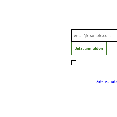
Erholung direkt ins Postf
E-Mail-Adresse
(Erforderli
Jetzt anmelden
Ich möchte den Newsl
Daten zum Versand des
jederzeit mit Wirkung
ich in der
Datenschutz