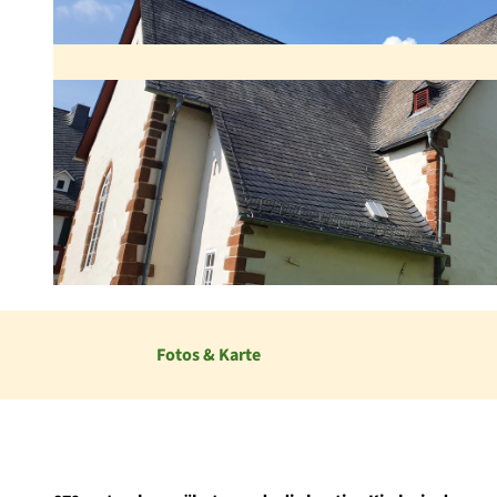
© Ederbergland Touristik / EJ |
CC-BY-SA
Fotos & Karte