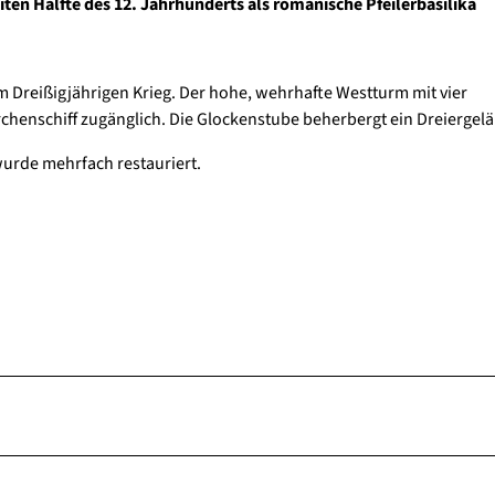
iten Hälfte des 12. Jahrhunderts als romanische Pfeilerbasilika
im Dreißigjährigen Krieg. Der hohe, wehrhafte Westturm mit vier
chenschiff zugänglich. Die Glockenstube beherbergt ein Dreiergelä
wurde mehrfach restauriert.