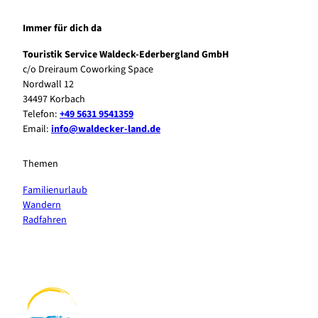
Immer für dich da
Touristik Service Waldeck-Ederbergland GmbH
c/o Dreiraum Coworking Space
Nordwall 12
34497 Korbach
Telefon:
+49 5631 9541359
Email:
info@waldecker-land.de
Themen
Familienurlaub
Wandern
Radfahren
F
P
Y
I
a
i
o
n
c
n
u
s
e
t
t
t
b
e
u
a
o
r
b
g