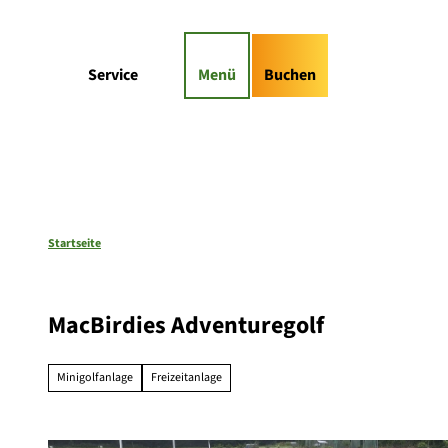
Z
gs-Highlights
Kontaktformular
u
m
Suche
Service
Menü
Buchen
I
n
h
a
l
t
Startseite
MacBirdies Adventuregolf
Minigolfanlage
Freizeitanlage