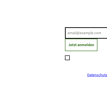
Erholung direkt ins Postf
E-Mail-Adresse
(Erforderli
Jetzt anmelden
Ich möchte den Newsl
Daten zum Versand des
jederzeit mit Wirkung
ich in der
Datenschutz