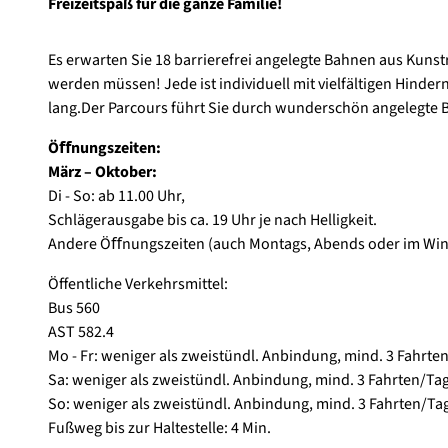
Freizeitspaß für die ganze Familie!
e
s
Es erwarten Sie 18 barrierefrei angelegte Bahnen aus Kunst
A
werden müssen! Jede ist individuell mit vielfältigen Hinde
d
lang.Der Parcours führt Sie durch wunderschön angelegte 
v
e
Öﬀnungszeiten:
n
März – Oktober:
t
Di - So: ab 11.00 Uhr,
u
Schlägerausgabe bis ca. 19 Uhr je nach Helligkeit.
r
Andere Öﬀnungszeiten (auch Montags, Abends oder im Wint
e
g
Öffentliche Verkehrsmittel:
o
Bus 560
l
AST 582.4
f
Mo - Fr: weniger als zweistündl. Anbindung, mind. 3 Fahrte
Sa: weniger als zweistündl. Anbindung, mind. 3 Fahrten/Ta
So: weniger als zweistündl. Anbindung, mind. 3 Fahrten/Ta
Fußweg bis zur Haltestelle: 4 Min.