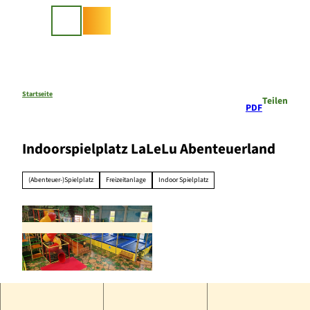
Z
u
Suche
m
I
n
h
a
Startseite
Teilen
PDF
l
t
Indoorspielplatz LaLeLu Abenteuerland
(Abenteuer-)Spielplatz
Freizeitanlage
Indoor Spielplatz
© Carina Saure