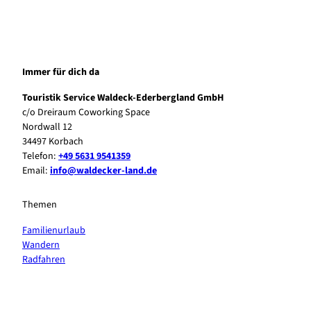
Immer für dich da
Touristik Service Waldeck-Ederbergland GmbH
c/o Dreiraum Coworking Space
Nordwall 12
34497 Korbach
Telefon:
+49 5631 9541359
Email:
info@waldecker-land.de
Themen
Familienurlaub
Wandern
Radfahren
F
P
Y
I