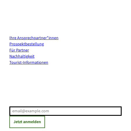
Kontakt & Services
Ihre Ansprechpartner*innen
Prospektbestellung
Für Partner
Nachhaltigkeit
Tourist-Informationen
Erholung direkt ins Postfach
E-Mail-Adresse
(Erforderlich)
Jetzt anmelden