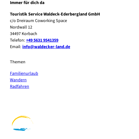
Immer für dich da
Touristik Service Waldeck-Ederbergland GmbH
c/o Dreiraum Coworking Space
Nordwall 12
34497 Korbach
Telefon:
+49 5631 9541359
Email:
info@waldecker-land.de
Themen
Familienurlaub
Wandern
Radfahren
F
P
Y
I
a
i
o
n
c
n
u
s
e
t
t
t
b
e
u
a
o
r
b
g
o
e
e
r
k
s
a