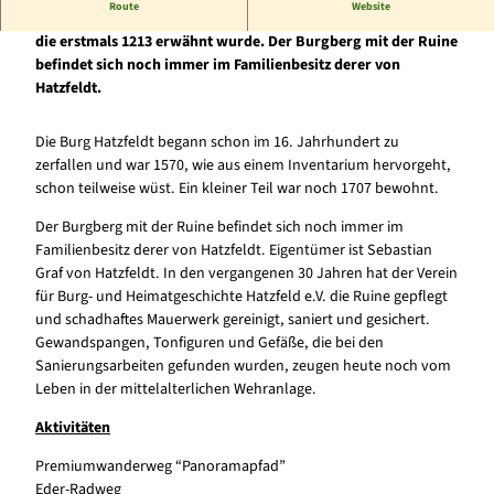
Route
Website
Jenseits der Eder bauten die Herren von Hatzfeldt eine Burg,
die erstmals 1213 erwähnt wurde. Der Burgberg mit der Ruine
befindet sich noch immer im Familienbesitz derer von
Hatzfeldt.
Die Burg Hatzfeldt begann schon im 16. Jahrhundert zu
zerfallen und war 1570, wie aus einem Inventarium hervorgeht,
schon teilweise wüst. Ein kleiner Teil war noch 1707 bewohnt.
Der Burgberg mit der Ruine befindet sich noch immer im
Familienbesitz derer von Hatzfeldt. Eigentümer ist Sebastian
Graf von Hatzfeldt. In den vergangenen 30 Jahren hat der Verein
für Burg- und Heimatgeschichte Hatzfeld e.V. die Ruine gepflegt
und schadhaftes Mauerwerk gereinigt, saniert und gesichert.
Gewandspangen, Tonfiguren und Gefäße, die bei den
Sanierungsarbeiten gefunden wurden, zeugen heute noch vom
Leben in der mittelalterlichen Wehranlage.
Aktivitäten
Premiumwanderweg “Panoramapfad”
Eder-Radweg