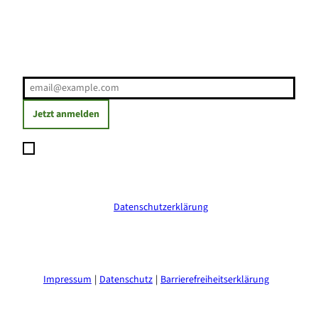
Erholung direkt ins Postfach
E-Mail-Adresse
(Erforderlich)
Jetzt anmelden
Ich möchte den Newsletter abonnieren und willige ein, dass
meine angegebenen Daten zum Versand des Newsletters
verarbeitet werden. Die Einwilligung kann ich jederzeit mit
Wirkung für die Zukunft widerrufen. Weitere Informationen
erhalte ich in der
Datenschutzerklärung
.
(Erforderlich)
Impressum
Datenschutz
Barrierefreiheitserklärung