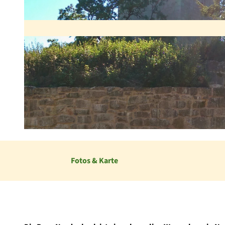
© Stadt Korbach |
CC-BY-SA
Fotos & Karte