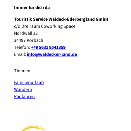
Immer für dich da
Touristik Service Waldeck-Ederbergland GmbH
c/o Dreiraum Coworking Space
Nordwall 12
34497 Korbach
Telefon:
+49 5631 9541359
Email:
info@waldecker-land.de
Themen
Familienurlaub
Wandern
Radfahren
F
P
Y
I
a
i
o
n
c
n
u
s
e
t
t
t