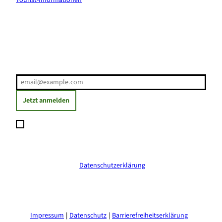
Erholung direkt ins Postfach
E-Mail-Adresse
(Erforderlich)
Jetzt anmelden
Ich möchte den Newsletter abonnieren und willige ein, dass
meine angegebenen Daten zum Versand des Newsletters
verarbeitet werden. Die Einwilligung kann ich jederzeit mit
Wirkung für die Zukunft widerrufen. Weitere Informationen
erhalte ich in der
Datenschutzerklärung
.
(Erforderlich)
Impressum
Datenschutz
Barrierefreiheitserklärung