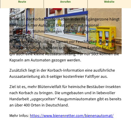
Route
Anrufen
Website
Bienenfutter-Automat - blühende Wiesen für zu Hause
Direkt an der Korbach-Information in der Fußgängerzone hängt
ein Bienenfutter-Automat. Er ist gefüllt mit regional
angepassten Blühmischungen für Siedlungsgebiete.
In kleinen Kapseln, die die Samen vor Feuchtigkeit und anderen
© Kreis- und Hansestadt Korbach |
CC-BY-SA
Schäden schützen, befindet sich neben dem Saatgut für ca. 2
qm auch eine kleine Aussaatanleitung. Für nur 50ct können die
© Kreis- und Hansestadt Korbach |
CC-BY-SA
Kapseln am Automaten gezogen werden.
Zusätzlich liegt in der Korbach-Information eine ausführliche
Aussaatanleitung als 8-seitiger kostenfreier Faltflyer aus.
Ziel ist es, mehr Blütenvielfalt für heimische Bestäuber-Insekten
nach Korbach zu bringen. Die umgebauten und in liebevoller
Handarbeit „upgecycelten“ Kaugummiautomaten gibt es bereits
an über 400 Orten in Deutschland.
Mehr Infos:
https://www.bienenretter.com/bienenautomat/