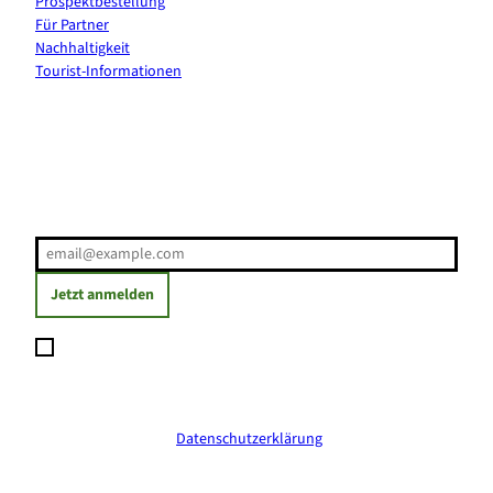
Prospektbestellung
Für Partner
Nachhaltigkeit
Tourist-Informationen
Erholung direkt ins Postfach
E-Mail-Adresse
(Erforderlich)
Jetzt anmelden
Ich möchte den Newsletter abonnieren und willige ein, dass
meine angegebenen Daten zum Versand des Newsletters
verarbeitet werden. Die Einwilligung kann ich jederzeit mit
Wirkung für die Zukunft widerrufen. Weitere Informationen
erhalte ich in der
Datenschutzerklärung
.
(Erforderlich)