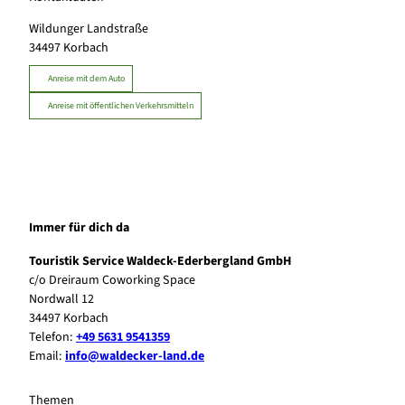
Wildunger Landstraße
34497
Korbach
Anreise mit dem Auto
Anreise mit öffentlichen Verkehrsmitteln
Immer für dich da
Touristik Service Waldeck-Ederbergland GmbH
c/o Dreiraum Coworking Space
Nordwall 12
34497 Korbach
Telefon:
+49 5631 9541359
Email:
info@waldecker-land.de
Themen