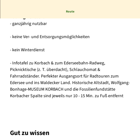
Willkommen auf dem Wohnmobilparkplatz am Ederseebahn-
Route
Radweg Korbach!
- ganzjährig nutzbar
- keine Ver- und Entsorgungsmöglichkeiten
- kein Winterdienst
- Infotafel zu Korbach & zum Ederseebahn-Radweg,
Picknicktische (z. T. überdacht), Schlauchomat &
Fahrradständer. Perfekter Ausgangsort für Radtouren zum
Edersee und ins Waldecker Land. Historische Altstadt, Wolfgang-
Bonhage-MUSEUM KORBACH und die Fossilienfundstätte
Korbacher Spalte sind jeweils nur 10 - 15 Min. zu Fuß entfernt
Gut zu wissen