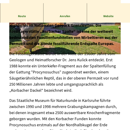
Route
Anrufen
Website
Am südlichen Stadteingang von Korbach liegt eines der
Highlights im Nationalen Geopark GrenzWelten. Die
© Stadt Korbach |
CC-BY-SA
© Stadt Korbach |
CC-BY-SA
Fossillagerstätte „Korbacher Spalte“ ist eine der weltweit
bedeutendsten Fossilienfundstellen von Wirbeltieren aus der
Permzeit und die älteste fossilführende Erdspalte Europas.
Die Fossillagerstätte wurde in der Mitte der 1960er Jahre vom
© Stadt Korbach |
CC-BY-SA
Geologen und Heimatforscher Dr. Jens Kulick entdeckt. Erst
1988 konnte ein Unterkiefer-Fragment aus der Spaltenfüllung
der Gattung "Procynosuchus" zugeordnet werden, einem
Säugetierähnlichen Reptil, das in der oberen Permzeit vor rund
250 Millionen Jahren lebte und umgangssprachlich als
„Korbacher Dackel“ bezeichnet wird.
Das Staatliche Museum für Naturkunde in Karlsruhe führte
zwischen 1990 und 1998 mehrere Grabungskampagnen durch,
bei denen insgesamt etwa 2500 auswertbare Knochenfragmente
geborgen wurden. Mit den Korbacher Funden konnte
Procynosuchus erstmals auf der Nordhalbkugel der Erde