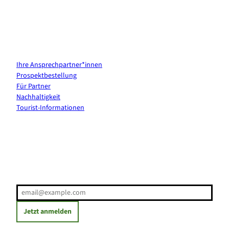
Kontakt & Services
Ihre Ansprechpartner*innen
Prospektbestellung
Für Partner
Nachhaltigkeit
Tourist-Informationen
Erholung direkt ins Postfach
E-Mail-Adresse
(Erforderlich)
Jetzt anmelden