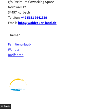
c/o Dreiraum Coworking Space
Nordwall 12
34497 Korbach
Telefon:
+49 5631 9541359
Email:
info@waldecker-land.de
Themen
Familienurlaub
Wandern
Radfahren
F
P
Y
I
a
i
o
n
c
n
u
s
e
t
t
t
b
e
u
a
o
r
b
g
o
e
e
r
k
s
a
t
m
© Pexels