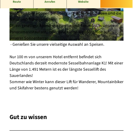
Erholung pur über den Dächern von Willingen
Route
Anrufen
Website
Unser Hotel liegt in wunderschöner Ortsrandlage direkt am
Wald. Von hier können Sie über ganz Willingen schauen und die
© Waldhotel Willingen |
CC-BY-SA
© Waldhotel Willingen |
CC-BY-SA
Natur und Ruhe genießen.
Ob ein geselliger Abend mit Familie und Freunden in unserem
Panoramarestaurant, oder eine kleine Wanderpause auf
unserer Sonnenterrasse.
- Genießen Sie unsere vielseitige Auswahl an Speisen.
© Waldhotel Willingen |
CC-BY-SA
Nur 100 m von unserem Hotel entfernt befindet sich
Deutschlands derzeit modernste Sesselbahnanlage K1! Mit einer
Länge von 1.491 Metern ist es der längste Sessellift des
Sauerlandes!
Sommer wie Winter kann dieser Lift für Wanderer, Mountainbiker
und Skifahrer bestens genutzt werden!
Gut zu wissen