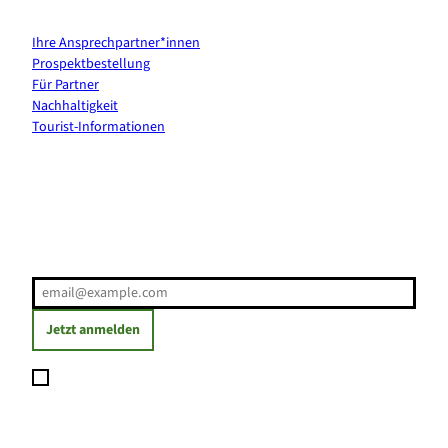
Kontakt & Services
Ihre Ansprechpartner*innen
Prospektbestellung
Für Partner
Nachhaltigkeit
Tourist-Informationen
Erholung direkt ins Postfach
E-Mail-Adresse
(Erforderlich)
Jetzt anmelden
Ich möchte den Newsletter abonnieren und willige ein, dass
meine angegebenen Daten zum Versand des Newsletters
verarbeitet werden. Die Einwilligung kann ich jederzeit mit
Wirkung für die Zukunft widerrufen. Weitere Informationen