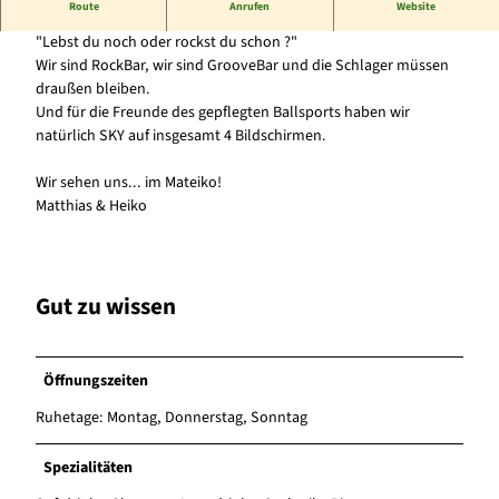
Mateiko Musikpub Willingen
Route
Anrufen
Website
t
z
"Lebst du noch oder rockst du schon ?"
h
Wir sind RockBar, wir sind GrooveBar und die Schlager müssen
a
draußen bleiben.
l
Und für die Freunde des gepflegten Ballsports haben wir
t
natürlich SKY auf insgesamt 4 Bildschirmen.
e
r
Wir sehen uns... im Mateiko!
.
Matthias & Heiko
j
p
g
Gut zu wissen
Öffnungszeiten
Ruhetage: Montag, Donnerstag, Sonntag
Spezialitäten