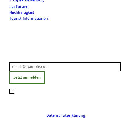
Prospektbestellung
Für Partner
Nachhaltigkeit
Tourist-Informationen
Erholung direkt ins Postfach
E-Mail-Adresse
(Erforderlich)
Jetzt anmelden
Ich möchte den Newsletter abonnieren und willige ein, dass
meine angegebenen Daten zum Versand des Newsletters
verarbeitet werden. Die Einwilligung kann ich jederzeit mit
Wirkung für die Zukunft widerrufen. Weitere Informationen
erhalte ich in der
Datenschutzerklärung
.
(Erforderlich)