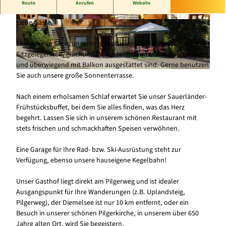
Das Beste für Genießer!
...immer das Gefühl zu haben,
Route
Anrufen
Website
willkommen zu sein!
Liebe Gäste,
© Landgasthof Göbel Schwalefeld, Holger Lan
© Landgasthof Göbel Schwalefeld, Holger Lan
ge atelierlange |
CC-BY-SA
ge atelierlange |
CC-BY-SA
Entspannen Sie in unseren gemütlichen Gästezimmern, die mit
Sitzgelegenheit, Flachbild-TV, kostenfreiem WLAN, Haartrockner
und überwiegend mit Balkon ausgestattet sind. Gerne benutzen
Sie auch unsere große Sonnenterrasse.
© Landgasthof Göbel Schwalefeld, Holger Lange atelierlange |
CC-BY-SA
Nach einem erholsamen Schlaf erwartet Sie unser Sauerländer-
Frühstücksbuffet, bei dem Sie alles finden, was das Herz
begehrt. Lassen Sie sich in unserem schönen Restaurant mit
stets frischen und schmackhaften Speisen verwöhnen.
Eine Garage für Ihre Rad- bzw. Ski-Ausrüstung steht zur
Verfügung, ebenso unsere hauseigene Kegelbahn!
Unser Gasthof liegt direkt am Pilgerweg und ist idealer
Ausgangspunkt für Ihre Wanderungen (z.B. Uplandsteig,
Pilgerweg), der Diemelsee ist nur 10 km entfernt, oder ein
Besuch in unserer schönen Pilgerkirche, in unserem über 650
Jahre alten Ort, wird Sie begeistern.