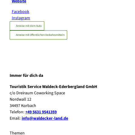
Website
Facebook
Instagram
Anreise mit dem Auto
Anreise mit öffentlichen Verkehrsmitteln
Immer für dich da
Touristik Service Waldeck-Ederbergland GmbH
c/o Dreiraum Coworking Space
Nordwall 12
34497 Korbach
Telefon:
+49 5631 9541359
Email:
info@waldecker-land.de
Themen