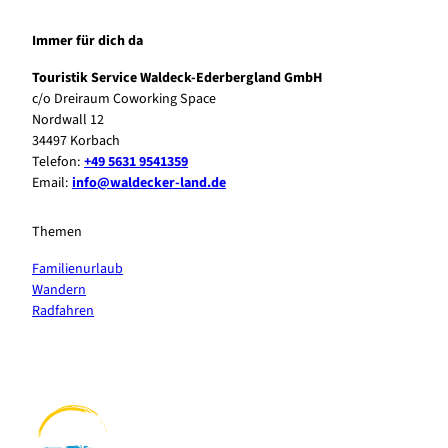
Immer für dich da
Touristik Service Waldeck-Ederbergland GmbH
c/o Dreiraum Coworking Space
Nordwall 12
34497 Korbach
Telefon:
+49 5631 9541359
Email:
info@waldecker-land.de
Themen
Familienurlaub
Wandern
Radfahren
F
P
Y
I
a
i
o
n
c
n
u
s
e
t
t
t
b
e
u
a
o
r
b
g