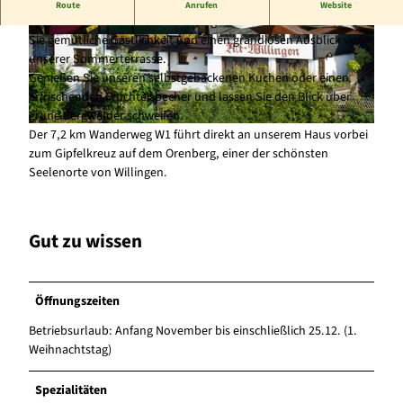
Gemütliches Café mit tollem Panoramablick über Willingen
Route
Anrufen
Website
Besuchen Sie unser Café Alt-Willingen im Sommer und erleben
Sie gemütliche Gastlichkeit und einen grandiosen Ausblick von
© Café Alt-Willingen, Birgit Göbel |
CC-BY-SA
© Café Alt-Willingen |
CC-BY-SA
unserer Sommerterrasse.
Genießen Sie unseren selbstgebackenen Kuchen oder einen
erfrischenden Fruchteisbecher und lassen Sie den Blick über
grüne Bergwälder schweifen.
Der 7,2 km Wanderweg W1 führt direkt an unserem Haus vorbei
© Café Alt-Willingen, Birgit Göbel |
CC-BY-SA
zum Gipfelkreuz auf dem Orenberg, einer der schönsten
Seelenorte von Willingen.
Gut zu wissen
Öffnungszeiten
Betriebsurlaub: Anfang November bis einschließlich 25.12. (1.
Weihnachtstag)
Spezialitäten