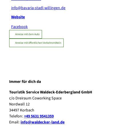
info@bavaria-stadl-willingen.de
Website
Facebook
Anreise mit dem Auto
Anreise mit öffentlichen Verkehrsmitteln
Immer für dich da
Touristik Service Waldeck-Ederbergland GmbH
c/o Dreiraum Coworking Space
Nordwall 12
34497 Korbach
Telefon:
+49 5631 9541359
Email:
info@waldecker-land.de