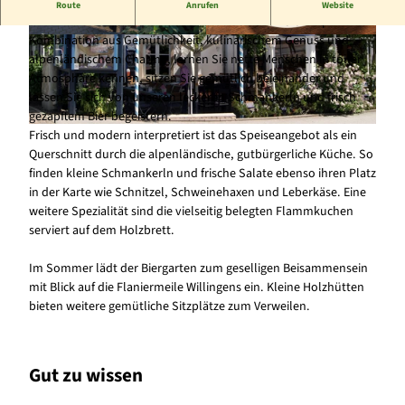
Bayrisch, gemütlich, rustikal – diese Eigenschaften beschreiben
Route
Anrufen
Website
unser Bavaria Stadl wohl am besten. Genießen Sie die perfekte
Kombination aus Gemütlichkeit, kulinarischem Genuss und
© Bavaria Stadl Willingen |
CC-BY-SA
© Bavaria Stadl Willingen |
CC-BY-SA
alpenländischem Charme, lernen Sie nette Menschen in toller
Atmosphäre kennen, sitzen Sie gemütlich beieinander und
lassen Sie sich von unseren leckeren Schmankerln und frisch
gezapftem Bier begeistern.
Frisch und modern interpretiert ist das Speiseangebot als ein
© Bavaria Stadl Willingen, Picasa |
CC-BY-SA
Querschnitt durch die alpenländische, gutbürgerliche Küche. So
finden kleine Schmankerln und frische Salate ebenso ihren Platz
in der Karte wie Schnitzel, Schweinehaxen und Leberkäse. Eine
weitere Spezialität sind die vielseitig belegten Flammkuchen
serviert auf dem Holzbrett.
Im Sommer lädt der Biergarten zum geselligen Beisammensein
mit Blick auf die Flaniermeile Willingens ein. Kleine Holzhütten
bieten weitere gemütliche Sitzplätze zum Verweilen.
Gut zu wissen