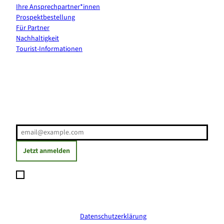
Ihre Ansprechpartner*innen
Prospektbestellung
Für Partner
Nachhaltigkeit
Tourist-Informationen
Erholung direkt ins Postfach
E-Mail-Adresse
(Erforderlich)
Jetzt anmelden
Ich möchte den Newsletter abonnieren und willige ein, dass
meine angegebenen Daten zum Versand des Newsletters
verarbeitet werden. Die Einwilligung kann ich jederzeit mit
Wirkung für die Zukunft widerrufen. Weitere Informationen
erhalte ich in der
Datenschutzerklärung
.
(Erforderlich)