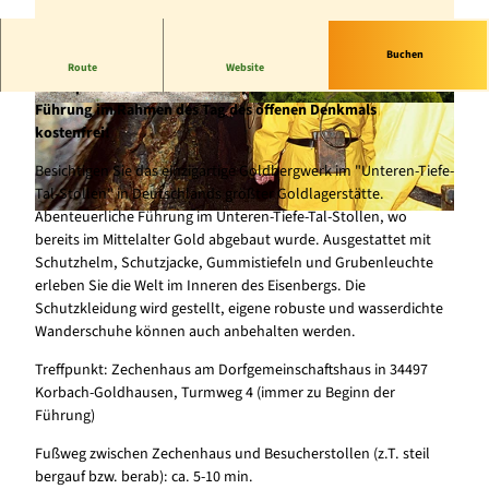
Buchen
Regelmäßige Führung im Gold-Besucherbergwerk für
Route
Website
Einzelpersonen und kleine Gruppen. Am 13.09.2026 ist die
Führung im Rahmen des Tag des offenen Denkmals
© Stadt Korbach, Korbach-Information |
© Naturpark Diemelsee, sabrinity |
CC-BY-SA
CC-BY-SA
kostenfrei!
Besichtigen Sie das einzigartige Goldbergwerk im "Unteren-Tiefe-
Tal-Stollen" in Deutschlands größter Goldlagerstätte.
Abenteuerliche Führung im Unteren-Tiefe-Tal-Stollen, wo
© Stadt Korbach, Korbach-Information |
CC-BY-SA
bereits im Mittelalter Gold abgebaut wurde. Ausgestattet mit
Schutzhelm, Schutzjacke, Gummistiefeln und Grubenleuchte
erleben Sie die Welt im Inneren des Eisenbergs. Die
Schutzkleidung wird gestellt, eigene robuste und wasserdichte
Wanderschuhe können auch anbehalten werden.
Treffpunkt: Zechenhaus am Dorfgemeinschaftshaus in 34497
Korbach-Goldhausen, Turmweg 4 (immer zu Beginn der
Führung)
Fußweg zwischen Zechenhaus und Besucherstollen (z.T. steil
bergauf bzw. berab): ca. 5-10 min.