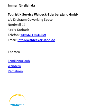
Immer für dich da
Touristik Service Waldeck-Ederbergland GmbH
c/o Dreiraum Coworking Space
Nordwall 12
34497 Korbach
Telefon:
+49 5631 9541359
Email:
info@waldecker-land.de
Themen
Familienurlaub
Wandern
Radfahren
F
P
Y
I
a
i
o
n
c
n
u
s
e
t
t
t
b
e
u
a
o
r
b
g
o
e
e
r