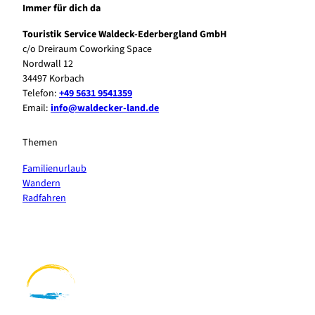
Immer für dich da
Touristik Service Waldeck-Ederbergland GmbH
c/o Dreiraum Coworking Space
Nordwall 12
34497 Korbach
Telefon:
+49 5631 9541359
Email:
info@waldecker-land.de
Themen
Familienurlaub
Wandern
Radfahren
F
P
Y
I
a
i
o
n
c
n
u
s
e
t
t
t
b
e
u
a
o
r
b
g
o
e
e
r
k
s
a