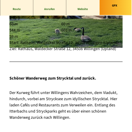
GPX
Route
Anrufen
Website
2:00 h
4,31 km
© Tourist-Information Willingen |
CC-BY-SA
© Freizeitwelt Willingen, sabrinity |
CC-BY-SA
60 m
60 m
544 m
603 m
59 m
Start: Rathaus, Waldecker Straße 12, 34508 Willingen (Upland)
Ziel: Rathaus, Waldecker Straße 12, 34508 Willingen (Upland)
© Sophia Beyer, Tourist-Information Willingen |
CC-BY-SA
Schöner Wanderweg zum Strycktal und zurück.
Der Kurweg führt unter Willingens Wahrzeichen, dem Viadukt,
hindurch, vorbei am Strycksee zum idyllischen Strycktal. Hier
laden Cafés und Restaurants zum Verweilen ein. Entlang des
Itterbachs und Stryckparks geht es über einen schönen
Wanderweg zurück nach Willingen.