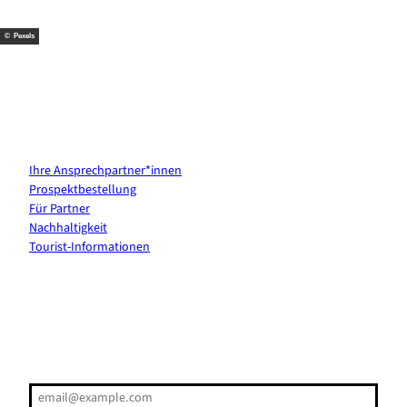
t
m
© Pexels
Kontakt & Services
Ihre Ansprechpartner*innen
Prospektbestellung
Für Partner
Nachhaltigkeit
Tourist-Informationen
Erholung direkt ins Postfach
E-Mail-Adresse
(Erforderlich)