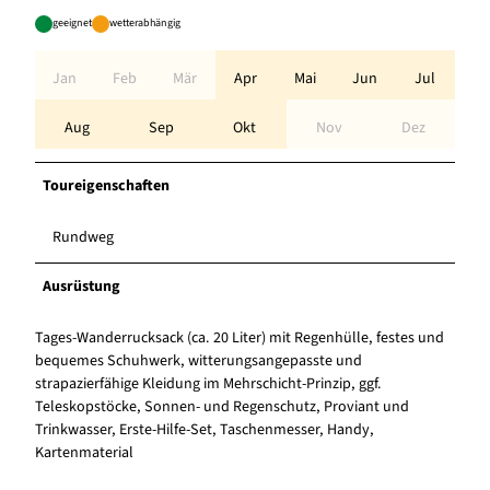
geeignet
wetterabhängig
Jan
Feb
Mär
Apr
Mai
Jun
Jul
Aug
Sep
Okt
Nov
Dez
Toureigenschaften
Rundweg
Ausrüstung
Tages-Wanderrucksack (ca. 20 Liter) mit Regenhülle, festes und
bequemes Schuhwerk, witterungsangepasste und
strapazierfähige Kleidung im Mehrschicht-Prinzip, ggf.
Teleskopstöcke, Sonnen- und Regenschutz, Proviant und
Trinkwasser, Erste-Hilfe-Set, Taschenmesser, Handy,
Kartenmaterial