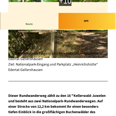
GPX
Route
3:30 h
12,23 km
© Cognitio, Nationalpark Kellerwald-Edersee
© Nationalpark Kellerwald-Edersee, Nationalpar
300 m
300 m
k Kellerwald-Edersee
327 m
580 m
253 m
Start: Nationalpark-Eingang und Parkplatz „Heinrichshütte“
Edertal-Gellershausen
© Sarah Riebeling, Edersee | Deine Region: wild, bunt, gesund. |
CC-BY
Ziel: Nationalpark-Eingang und Parkplatz „Heinrichshütte“
Edertal-Gellershausen
Dieser Rundwanderweg zählt zu den 16 "Kellerwald-Juwelen
und besteht aus zwei Nationalpark-Rundwanderwegen. Auf
einer Strecke von 12,2 km bekommt ihr einen besonders
tiefen Einblick in die großflächigen Buchenwälder des