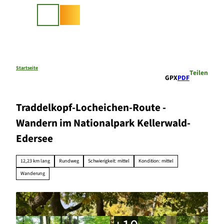
Z
u
Suche
m
I
n
h
a
Startseite
Teilen
GPX
PDF
l
t
Traddelkopf-Locheichen-Route -
Wandern im Nationalpark Kellerwald-
Edersee
12,23 km lang
Rundweg
Schwierigkeit: mittel
Kondition: mittel
Wanderung