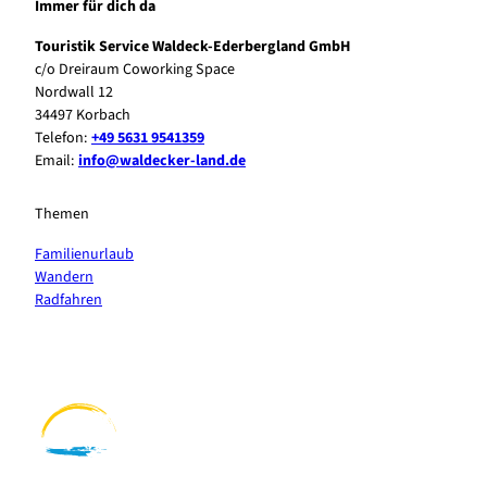
Immer für dich da
Touristik Service Waldeck-Ederbergland GmbH
c/o Dreiraum Coworking Space
Nordwall 12
34497 Korbach
Telefon:
+49 5631 9541359
Email:
info@waldecker-land.de
Themen
Familienurlaub
Wandern
Radfahren
F
P
Y
I
a
i
o
n
c
n
u
s
e
t
t
t
b
e
u
a
o
r
b
g
o
e
e
r
k
s
a