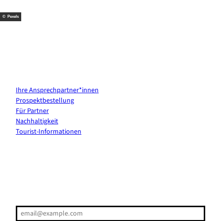
t
m
© Pexels
Kontakt & Services
Ihre Ansprechpartner*innen
Prospektbestellung
Für Partner
Nachhaltigkeit
Tourist-Informationen
Erholung direkt ins Postfach
E-Mail-Adresse
(Erforderlich)