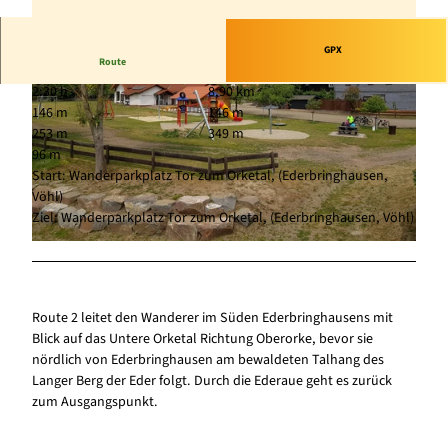
GPX
Route
2:30 h
8,90 km
146 m
146 m
253 m
349 m
96 m
Start: Wanderparkplatz Tor zum Orketal, (Ederbringhausen,
Vöhl)
© Karuna Eckel, Edersee | Deine Region: wild, bunt, gesund. |
CC0
Ziel: Wanderparkplatz Tor zum Orketal, (Ederbringhausen, Vöhl)
© Karuna Eckel, Edersee | Deine Region: wild, bunt, gesund. |
CC0
Route 2 leitet den Wanderer im Süden Ederbringhausens mit
Blick auf das Untere Orketal Richtung Oberorke, bevor sie
nördlich von Ederbringhausen am bewaldeten Talhang des
Langer Berg der Eder folgt. Durch die Ederaue geht es zurück
zum Ausgangspunkt.