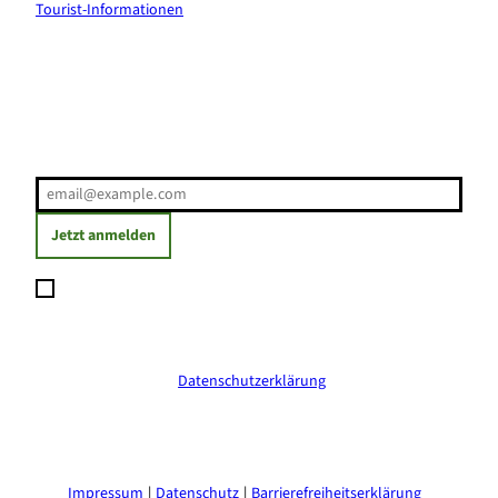
Tourist-Informationen
Erholung direkt ins Postfach
E-Mail-Adresse
(Erforderlich)
Jetzt anmelden
Ich möchte den Newsletter abonnieren und willige ein, dass
meine angegebenen Daten zum Versand des Newsletters
verarbeitet werden. Die Einwilligung kann ich jederzeit mit
Wirkung für die Zukunft widerrufen. Weitere Informationen
erhalte ich in der
Datenschutzerklärung
.
(Erforderlich)
Impressum
Datenschutz
Barrierefreiheitserklärung