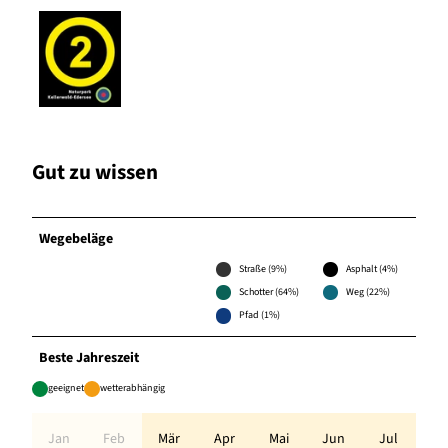
Gut zu wissen
Wegebeläge
Straße (9%)
Asphalt (4%)
Schotter (64%)
Weg (22%)
Pfad (1%)
Beste Jahreszeit
geeignet
wetterabhängig
Jan
Feb
Mär
Apr
Mai
Jun
Jul