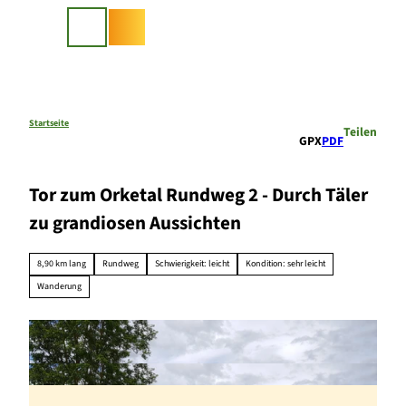
Z
u
Suche
m
I
n
h
a
Startseite
Teilen
GPX
PDF
l
t
Tor zum Orketal Rundweg 2 - Durch Täler
zu grandiosen Aussichten
8,90 km lang
Rundweg
Schwierigkeit: leicht
Kondition: sehr leicht
Wanderung