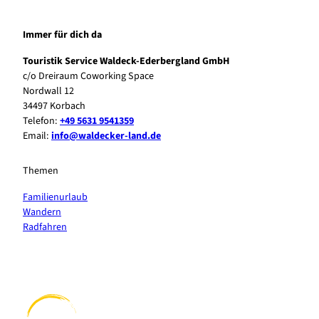
Immer für dich da
Touristik Service Waldeck-Ederbergland GmbH
c/o Dreiraum Coworking Space
Nordwall 12
34497 Korbach
Telefon:
+49 5631 9541359
Email:
info@waldecker-land.de
Themen
Familienurlaub
Wandern
Radfahren
F
P
Y
I
a
i
o
n
c
n
u
s
e
t
t
t
b
e
u
a