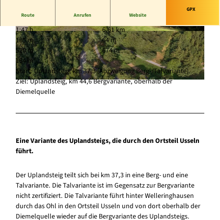
GPX
Route
Anrufen
Website
1:47 h
6,61 km
© (c) Klaus-Peter Kappest |
CC-BY-SA
© (c) Klaus-Peter Kappest |
CC-BY-SA
185 m
64 m
520 m
674 m
154 m
Start: Uplandsteig, km 37,3 (Abzweigung Berg-/Talvariante)
Ziel: Uplandsteig, km 44,6 Bergvariante, oberhalb der
© Tourist-Information Willingen, Maik Julemann |
CC-BY-SA
Diemelquelle
Eine Variante des Uplandsteigs, die durch den Ortsteil Usseln
führt.
Der Uplandsteig teilt sich bei km 37,3 in eine Berg- und eine
Talvariante. Die Talvariante ist im Gegensatz zur Bergvariante
nicht zertifiziert. Die Talvariante führt hinter Welleringhausen
durch das Ohl in den Ortsteil Usseln und von dort oberhalb der
Diemelquelle wieder auf die Bergvariante des Uplandsteigs.