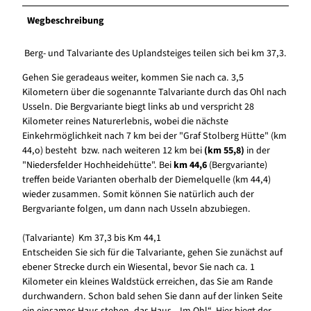
Wegbeschreibung
Berg- und Talvariante des Uplandsteiges teilen sich bei km 37,3.
Gehen Sie geradeaus weiter, kommen Sie nach ca. 3,5
Kilometern über die sogenannte Talvariante durch das Ohl nach
Usseln. Die Bergvariante biegt links ab und verspricht 28
Kilometer reines Naturerlebnis, wobei die nächste
Einkehrmöglichkeit nach 7 km bei der "Graf Stolberg Hütte" (km
44,o) besteht bzw. nach weiteren 12 km bei
(km 55,8)
in der
"Niedersfelder Hochheidehütte". Bei
km 44,6
(Bergvariante)
treffen beide Varianten oberhalb der Diemelquelle (km 44,4)
wieder zusammen. Somit können Sie natürlich auch der
Bergvariante folgen, um dann nach Usseln abzubiegen.
(Talvariante) Km 37,3 bis Km 44,1
Entscheiden Sie sich für die Talvariante, gehen Sie zunächst auf
ebener Strecke durch ein Wiesental, bevor Sie nach ca. 1
Kilometer ein kleines Waldstück erreichen, das Sie am Rande
durchwandern. Schon bald sehen Sie dann auf der linken Seite
ein einsames Haus stehen, das Haus „ Im Ohl“. Hier biegt der