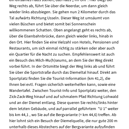
Weg rechts ab, führt Sie über die Neerdar, um dann gleich
wieder links abzubiegen. Sie gehen nun 2 Kilometer durch das
Tal aufwärts Richtung Usseln. Dieser Weg ist umsäumt von
vielen Büschen und bietet somit bei Sonnenschein
willkommenen Schatten. Oben angelangt geht es rechts ab,
über die Eisenbahnbrücke, dann gleich wieder links, hinab in
den Ort. Hier finden Sie eine Vielzahl von Hotels, Pensionen und
Restaurants, um sich einmal richtig zu stärken oder aber auch
ein Quartier für die Nacht zu suchen. Empfehlenswert ist auch
ein Besuch des Milch-Mu(h)seums, an dem Sie der Weg direkt
vorbei führt. In der Ortsmitte biegt der Weg links ab und führt
Sie über die Sportstraße durch das Diemeltal hinauf. Direkt am
Sportplatz finden Sie die Tourist-Information (km 41,2), die
Ihnen bei evtl. Fragen sicherlich weiterhelfen kann, sowie eine
Wandertafel. Zwischen Tourist-Info und Sportplatz weiter, den
Zick-Zack-Weg hinauf und auf schmalem Pfad Richtung Lohwald
und an der Diemel entlang. Diese queren Sie rechts/links hinter
dem letzten Gebäude, und auf parrallel geführtem "U 1" weiter
bis km 44,1 , wo Sie auf die Bergvariante (= km 44,6) treffen. Ab
hier lohnt sich ein Besuch der Diemelquelle, die nur gute 200 m
unterhalb dieses Abstechers auf der Bergvariante aufzufinden