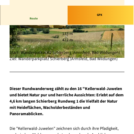
GPX
Route
1:30 h
4,58 km
© Schröder, Naturpark Kellerwald-Edersee
© Schröder, Naturpark Kellerwald-Edersee
133 m
133 m
369 m
472 m
103 m
Start: Wanderparkplatz Schierberg (Armsfeld, Bad Wildungen)
Ziel: Wanderparkplatz Schierberg (Armsfeld, Bad Wildungen)
© Schröder, Naturpark Kellerwald-Edersee
Dieser Rundwanderweg zählt zu den 16 "Kellerwald-Juwelen
und bietet Natur pur und herrliche Aussichten: Erlebt auf dem
4,6 km langen Schierberg Rundweg 1 die Vielfalt der Natur
mit Heideflächen, Wacholderbeständen und
Panoramablicken.
Die "Kellerwald-Juwelen" zeichnen sich durch ihre Pfadigkeit,