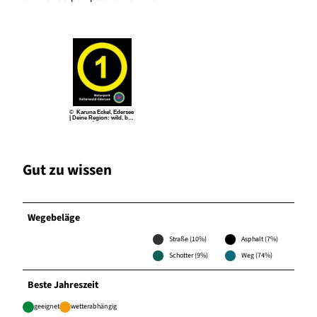
© Karuna Eckel, Edersee
| Deine Region: wild, bun
t, gesund.
Gut zu wissen
Wegebeläge
Straße (10%)
Asphalt (7%)
Schotter (9%)
Weg (74%)
Beste Jahreszeit
geeignet
wetterabhängig