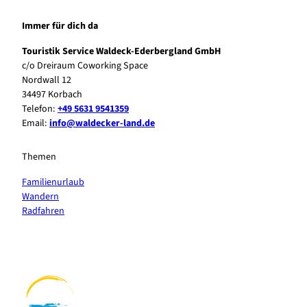
Immer für dich da
Touristik Service Waldeck-Ederbergland GmbH
c/o Dreiraum Coworking Space
Nordwall 12
34497 Korbach
Telefon:
+49 5631 9541359
Email:
info@waldecker-land.de
Themen
Familienurlaub
Wandern
Radfahren
F
P
Y
I
a
i
o
n
c
n
u
s
e
t
t
t
b
e
u
a
o
r
b
g