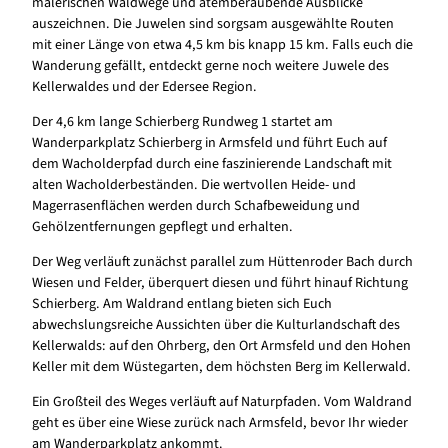
malerischen Waldwege und atemberaubende Ausblicke
auszeichnen. Die Juwelen sind sorgsam ausgewählte Routen
mit einer Länge von etwa 4,5 km bis knapp 15 km. Falls euch die
Wanderung gefällt, entdeckt gerne noch weitere Juwele des
Kellerwaldes und der Edersee Region.
Der 4,6 km lange Schierberg Rundweg 1 startet am
Wanderparkplatz Schierberg in Armsfeld und führt Euch auf
dem Wacholderpfad durch eine faszinierende Landschaft mit
alten Wacholderbeständen. Die wertvollen Heide- und
Magerrasenflächen werden durch Schafbeweidung und
Gehölzentfernungen gepflegt und erhalten.
Der Weg verläuft zunächst parallel zum Hüttenroder Bach durch
Wiesen und Felder, überquert diesen und führt hinauf Richtung
Schierberg. Am Waldrand entlang bieten sich Euch
abwechslungsreiche Aussichten über die Kulturlandschaft des
Kellerwalds: auf den Ohrberg, den Ort Armsfeld und den Hohen
Keller mit dem Wüstegarten, dem höchsten Berg im Kellerwald.
Ein Großteil des Weges verläuft auf Naturpfaden. Vom Waldrand
geht es über eine Wiese zurück nach Armsfeld, bevor Ihr wieder
am Wanderparkplatz ankommt.