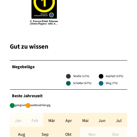
© Karuna Eckel, Edersee
| Deine Region: wild, bun
t, gesund.
Gut zu wissen
Wegebeläge
Straße (11%)
Asphalt (15%)
Schotter (67%)
Weg (7%)
Beste Jahreszeit
geeignet
wetterabhängig
Jan
Feb
Mär
Apr
Mai
Jun
Jul
Aug
Sep
Okt
Nov
Dez