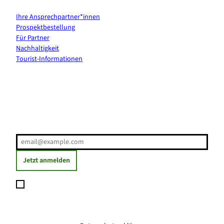
Ihre Ansprechpartner*innen
Prospektbestellung
Für Partner
Nachhaltigkeit
Tourist-Informationen
Erholung direkt ins Postfach
E-Mail-Adresse
(Erforderlich)
Jetzt anmelden
Ich möchte den Newsletter abonnieren und willige ein, dass
meine angegebenen Daten zum Versand des Newsletters
verarbeitet werden. Die Einwilligung kann ich jederzeit mit
Wirkung für die Zukunft widerrufen. Weitere Informationen