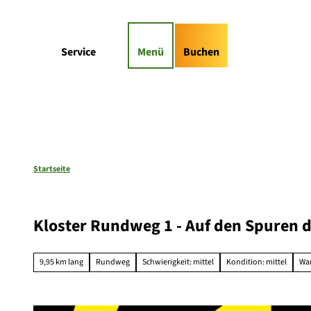
Z
gs-Highlights
Kontaktformular
u
m
Suche
Service
Menü
Buchen
I
n
h
a
l
t
Startseite
Kloster Rundweg 1 - Auf den Spuren d
9,95 km lang
Rundweg
Schwierigkeit: mittel
Kondition: mittel
Wa