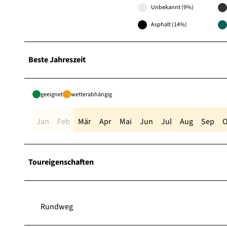
Unbekannt (9%)
Asphalt (14%)
Beste Jahreszeit
geeignet
wetterabhängig
Jan
Feb
Mär
Apr
Mai
Jun
Jul
Aug
Sep
O
Toureigenschaften
Rundweg