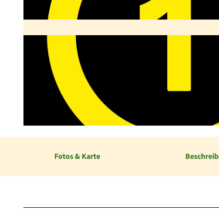
© Karuna Eckel, Edersee | Deine Region: wild, bunt, gesund.
Fotos & Karte
Beschrei