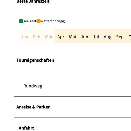
Beste Jahreszeit
geeignet
wetterabhängig
Jan
Feb
Mär
Apr
Mai
Jun
Jul
Aug
Sep
O
Toureigenschaften
Rundweg
Anreise & Parken
Anfahrt