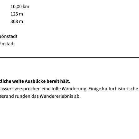
10,00 km
125 m
308 m
hönstadt
önstadt
che weite Ausblicke bereit hält.
ssers versprechen eine tolle Wanderung. Einige kulturhistorische
gesrand runden das Wandererlebnis ab.