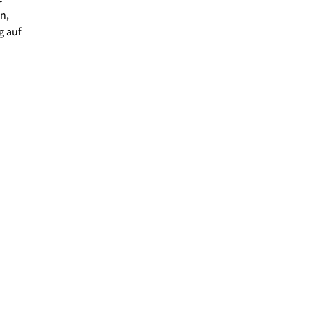
n,
g auf