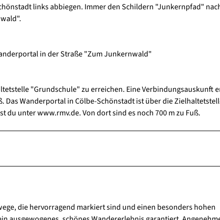
hönstadt links abbiegen. Immer den Schildern "Junkernpfad" nac
wald".
anderportal in der Straße "Zum Junkernwald"
ltetstelle "Grundschule" zu erreichen. Eine Verbindungsauskunft e
 Das Wanderportal in Cölbe-Schönstadt ist über die Zielhaltetstel
st du unter www.rmv.de. Von dort sind es noch 700 m zu Fuß.
e, die hervorragend markiert sind und einen besonders hohen
ein ausgewogenes, schönes Wandererlebnis garantiert. Angenehm