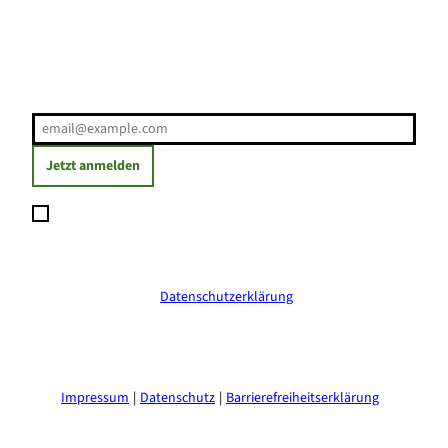
Erholung direkt ins Postfach
E-Mail-Adresse
(Erforderlich)
Jetzt anmelden
Ich möchte den Newsletter abonnieren und willige ein, dass
meine angegebenen Daten zum Versand des Newsletters
verarbeitet werden. Die Einwilligung kann ich jederzeit mit
Wirkung für die Zukunft widerrufen. Weitere Informationen
erhalte ich in der
Datenschutzerklärung
.
(Erforderlich)
Impressum
Datenschutz
Barrierefreiheitserklärung