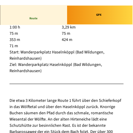
© Naturpark Kellerwald-Edersee, Edersee | Dein
e Region: wild, bunt, gesund.
GPX
Route
1:00 h
3,29 km
75 m
75 m
353 m
424 m
71 m
Start: Wanderparkplatz Haselnköppl (Bad Wildungen,
Reinhardshausen)
Ziel: Wanderparkplatz Haselnköppl (Bad Wildungen,
Reinhardshausen)
Die etwa 3 Kilometer lange Route 1 führt über den Schieferkopf
in das Wölftetal und über den Haselnköppl zurück. Knorrige
Buchen säumen den Pfad durch das schmale, romantische
Wiesental der Wölfte. An der alten Hirteneiche lädt eine
Schutzhütte zur besinnlichen Rast. Es ist der bekannte
Barbarossaweg der ein Stück dem Bach folgt. Der über 300