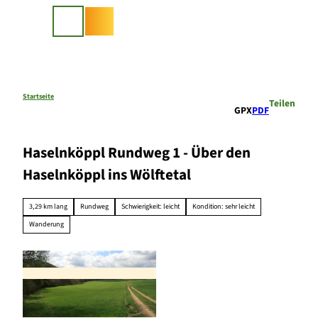
Z
u
Suche
m
I
n
h
a
Startseite
Teilen
GPX
PDF
l
t
Haselnköppl Rundweg 1 - Über den
Haselnköppl ins Wölftetal
3,29 km lang
Rundweg
Schwierigkeit: leicht
Kondition: sehr leicht
Wanderung