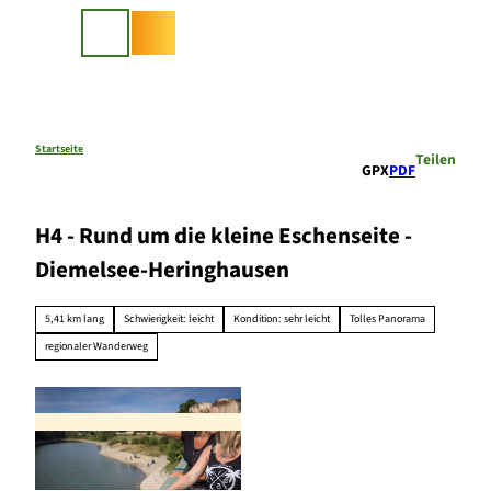
Z
u
Suche
m
I
n
h
a
Startseite
Teilen
GPX
PDF
l
t
H4 - Rund um die kleine Eschenseite -
Diemelsee-Heringhausen
5,41 km lang
Schwierigkeit: leicht
Kondition: sehr leicht
Tolles Panorama
regionaler Wanderweg