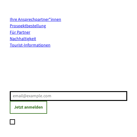
Kontakt & Services
Ihre Ansprechpartner*innen
Prospektbestellung
Für Partner
Nachhaltigkeit
Tourist-Informationen
Erholung direkt ins Postfach
E-Mail-Adresse
(Erforderlich)
Jetzt anmelden
Ich möchte den Newsletter abonnieren und willige ein, dass
meine angegebenen Daten zum Versand des Newsletters
verarbeitet werden. Die Einwilligung kann ich jederzeit mit