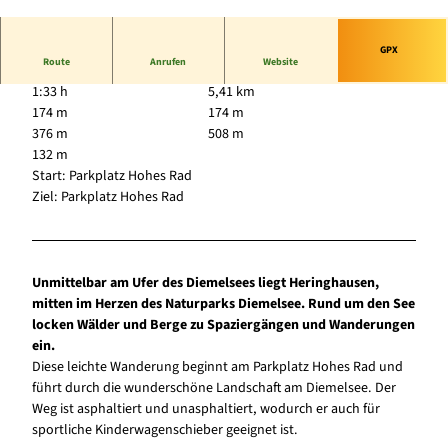
© Tourist-Information Diemelsee, Sabrinity |
CC-BY-SA
GPX
Route
Anrufen
Website
1:33 h
5,41 km
174 m
174 m
376 m
508 m
132 m
Start: Parkplatz Hohes Rad
Ziel: Parkplatz Hohes Rad
Unmittelbar am Ufer des Diemelsees liegt Heringhausen,
mitten im Herzen des Naturparks Diemelsee. Rund um den See
locken Wälder und Berge zu Spaziergängen und Wanderungen
ein.
Diese leichte Wanderung beginnt am Parkplatz Hohes Rad und
führt durch die wunderschöne Landschaft am Diemelsee. Der
Weg ist asphaltiert und unasphaltiert, wodurch er auch für
sportliche Kinderwagenschieber geeignet ist.