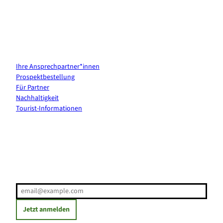
Kontakt & Services
Ihre Ansprechpartner*innen
Prospektbestellung
Für Partner
Nachhaltigkeit
Tourist-Informationen
Erholung direkt ins Postfach
E-Mail-Adresse
(Erforderlich)
Jetzt anmelden