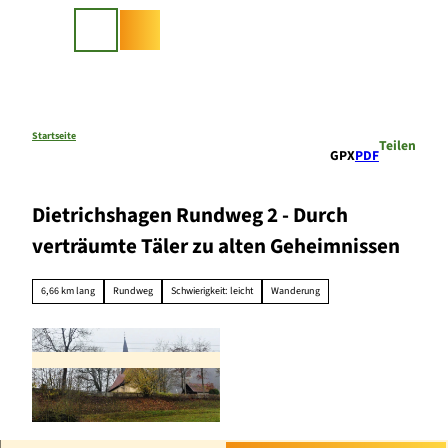
Z
u
Suche
m
I
n
h
a
Startseite
Teilen
GPX
PDF
l
t
Dietrichshagen Rundweg 2 - Durch
verträumte Täler zu alten Geheimnissen
6,66 km lang
Rundweg
Schwierigkeit: leicht
Wanderung
© Gereon Schoplick, Stadtmarketing Bad Wildu
ngen |
CC-BY-SA