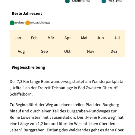
Schotter (37%)
Weg (44%)
Beste Jahreszeit
geeignet
wetterabhängig
Jan
Feb
Mär
Apr
Mai
Jun
Jul
Aug
Sep
Okt
Nov
Dez
Wegbeschreibung
Der 7,3 Km lange Rundwanderweg startet am Wanderparkplatz
„Urfftal“ an der Freizeit-Teichanlage in Bad Zwesten-Oberurff-
Schiffelborn.
Zu Beginn führt der Weg auf einem steilen Pfad den Burgberg
hinauf und durch einen Teil des Burggraben-Rundweges zur
Ruine Löwenstein mit Jausenstation. Der „kleine Rundweg“ hat
eine Länge von 1,2 km und führt im Wesentlichen über den
„alten“ Burggraben. Entlang des Waldrandes geht es dann über