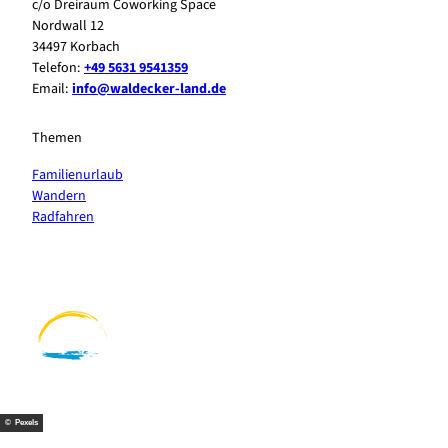
c/o Dreiraum Coworking Space
Nordwall 12
34497 Korbach
Telefon:
+49 5631 9541359
Email:
info@waldecker-land.de
Themen
Familienurlaub
Wandern
Radfahren
F
P
Y
I
a
i
o
n
c
n
u
s
e
t
t
t
b
e
u
a
o
r
b
g
o
e
e
r
k
s
a
t
m
© Pexels