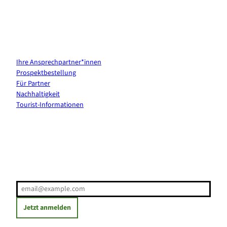
Kontakt & Services
Ihre Ansprechpartner*innen
Prospektbestellung
Für Partner
Nachhaltigkeit
Tourist-Informationen
Erholung direkt ins Postfach
E-Mail-Adresse
(Erforderlich)
Jetzt anmelden