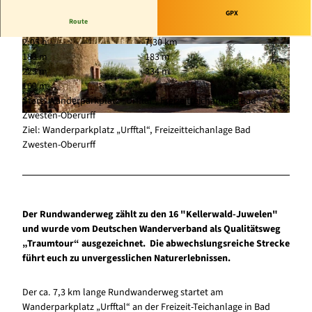
GPX
Route
2:05 h
7,30 km
© Katharina Jäger, Edersee | Deine Region: wil
© Mike Lauer, Edersee | Deine Region: wild, bu
183 m
183 m
d, bunt, gesund.
nt, gesund.
225 m
334 m
109 m
Start: Wanderparkplatz „Urfftal“, Freizeitteichanlage Bad
Zwesten-Oberurff
© Katharina Jäger, Edersee | Deine Region: wild, bunt, gesund.
Ziel: Wanderparkplatz „Urfftal“, Freizeitteichanlage Bad
Zwesten-Oberurff
Der Rundwanderweg zählt zu den 16 "Kellerwald-Juwelen"
und wurde vom Deutschen Wanderverband als Qualitätsweg
„Traumtour“ ausgezeichnet. Die abwechslungsreiche Strecke
führt euch zu unvergesslichen Naturerlebnissen.
Der ca. 7,3 km lange Rundwanderweg startet am
Wanderparkplatz „Urfftal“ an der Freizeit-Teichanlage in Bad