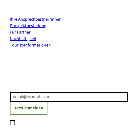
Kontakt & Services
Ihre Ansprechpartner*innen
Prospektbestellung
Für Partner
Nachhaltigkeit
Tourist-Informationen
Erholung direkt ins Postfach
E-Mail-Adresse
(Erforderlich)
Jetzt anmelden
Ich möchte den Newsletter abonnieren und willige ein, dass
meine angegebenen Daten zum Versand des Newsletters
verarbeitet werden. Die Einwilligung kann ich jederzeit mit