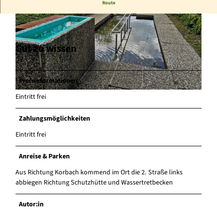
On site you will find a secluded spot in the greenery with seating
Route
and lounging options.
Gut zu wissen
© Marc Müllenhoff |
CC-BY-SA
Preisinformationen
© Marc Müllenhoff |
CC-BY-SA
Eintritt frei
Zahlungsmöglichkeiten
Eintritt frei
Anreise & Parken
Aus Richtung Korbach kommend im Ort die 2. Straße links
abbiegen Richtung Schutzhütte und Wassertretbecken
Autor:in