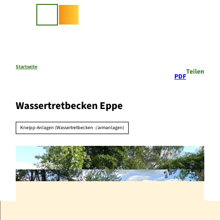
Z
u
Suche
m
I
n
h
a
Startseite
Teilen
PDF
l
t
Wassertretbecken Eppe
Kneipp-Anlagen (Wassertretbecken -/armanlagen)