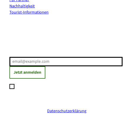
Für Partner
Nachhaltigkeit
Tourist-Informationen
Erholung direkt ins Postfach
E-Mail-Adresse
(Erforderlich)
Jetzt anmelden
Ich möchte den Newsletter abonnieren und willige ein, dass
meine angegebenen Daten zum Versand des Newsletters
verarbeitet werden. Die Einwilligung kann ich jederzeit mit
Wirkung für die Zukunft widerrufen. Weitere Informationen
erhalte ich in der
Datenschutzerklärung
.
(Erforderlich)