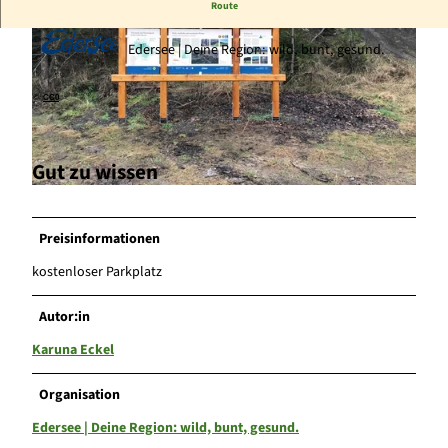
Route
Edersee | Deine Region: wild, bunt, gesund.
©
CC0
© Karuna Eckel, Edersee | Deine Region: wild, bunt, gesund. |
CC-BY-SA
Gut zu wissen
© Josephine Lindemann, Zweckverband Naturpark Kellerwald-Edersee |
CC-BY-SA
Preisinformationen
kostenloser Parkplatz
Autor:in
Karuna Eckel
Organisation
Edersee | Deine Region: wild, bunt, gesund.