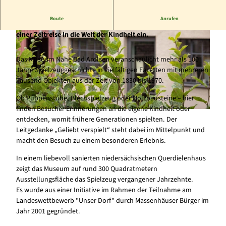
Route
Anrufen
Das Waldecker Spielzeugmuseum in Massenhausen lädt zu
einer Zeitreise in die Welt der Kindheit ein.
Das Museum Nähe Bad Arolsen veranschaulicht mehr als 100
Jahre Spielzeuggeschichte in vielfältigen Facetten mit mehreren
Tausend Objekten aus der Zeit von 1830 bis 1970.
© Florian Schmidt
Ob Puppenstube, Blechspielzeug oder Holzbausteine – hier
finden Besucher Erinnerungen an die eigene Kindheit oder
© Florian Schmidt
entdecken, womit frühere Generationen spielten. Der
Leitgedanke „Geliebt verspielt“ steht dabei im Mittelpunkt und
macht den Besuch zu einem besonderen Erlebnis.
In einem liebevoll sanierten niedersächsischen Querdielenhaus
zeigt das Museum auf rund 300 Quadratmetern
Ausstellungsfläche das Spielzeug vergangener Jahrzehnte.
Es wurde aus einer Initiative im Rahmen der Teilnahme am
Landeswettbewerb "Unser Dorf" durch Massenhäuser Bürger im
Jahr 2001 gegründet.