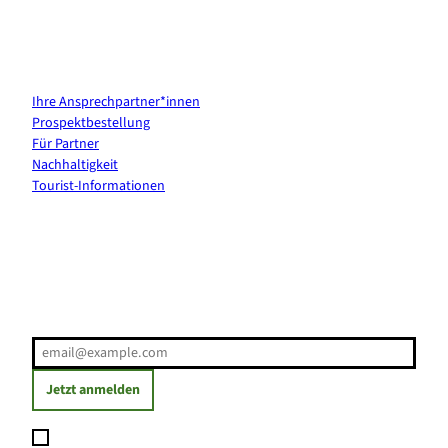
Kontakt & Services
Ihre Ansprechpartner*innen
Prospektbestellung
Für Partner
Nachhaltigkeit
Tourist-Informationen
Erholung direkt ins Postfach
E-Mail-Adresse
(Erforderlich)
Jetzt anmelden
Ich möchte den Newsletter abonnieren und willige ein, dass