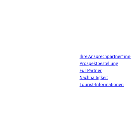
Kontakt & Services
Ihre Ansprechpartner*in
Prospektbestellung
Für Partner
Nachhaltigkeit
Tourist-Informationen
Erholung direkt ins Postf
E-Mail-Adresse
(Erforderli